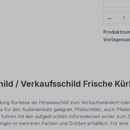
Produkt
Produktnu
Vorlagenu
ild / Verkaufsschild Frische Kür
bildung Kürbisse als Hinweisschild zum Verkaufsstandort o
s für den Außeneinsatz geeignet. Pfeilschilder, auch Pfeilw
führen mit den aufgedruckten Informationen sicher zum Ziel
ungen in mehreren Farben und Größen erhältlich. Für eine 