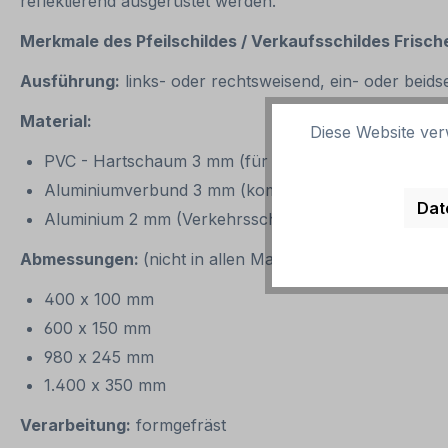
reflektierend ausgerüstet werden.
Merkmale des Pfeilschildes / Verkaufsschildes Frisch
Ausführung:
links- oder rechtsweisend, ein- oder beids
Material:
Diese Website ver
PVC - Hartschaum 3 mm (für kurzfristige Außenan
Aluminiumverbund 3 mm (kommt immer bei doppelseit
Dat
Aluminium 2 mm (Verkehrsschildqualität)
Abmessungen:
(nicht in allen Materialien verfügbar)
400 x 100 mm
600 x 150 mm
980 x 245 mm
1.400 x 350 mm
Verarbeitung:
formgefräst