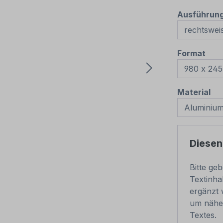
Ausführun
aus
Format
au
Material
Diesen
Bitte ge
Textinha
ergänzt 
um nähe
Textes.