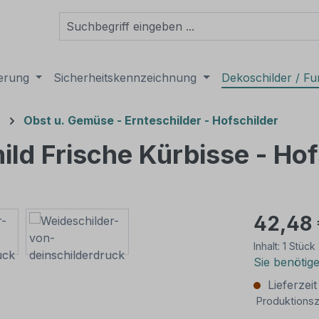
derung
Sicherheitskennzeichnung
Dekoschilder / Fu
r
Obst u. Gemüse - Ernteschilder - Hofschilder
hild Frische Kürbisse - Hof
42,48
Inhalt:
1 Stück
Sie benötig
Lieferzei
Produktionsz