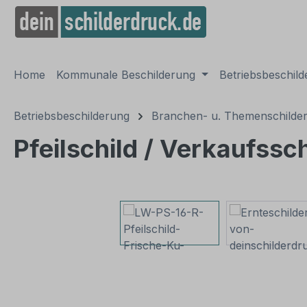
springen
Zur Hauptnavigation springen
Home
Kommunale Beschilderung
Betriebsbeschil
Betriebsbeschilderung
Branchen- u. Themenschilde
Pfeilschild / Verkaufssc
Bildergalerie überspringen