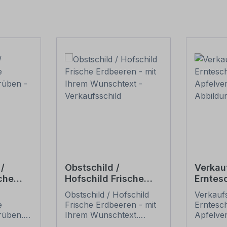
/
Obstschild /
Verkau
che
Hofschild Frische
Erntes
hrrüben
Erdbeeren - mit
Erntefr
Obstschild / Hofschild
Verkaufs
ld
Ihrem Wunschtext -
Apfelv
e
Frische Erdbeeren - mit
Erntesch
Verkaufsschild
Abbild
rüben.
Ihrem Wunschtext.
Apfelver
Apfel
für Ihr
Verkaufsschilder für Ihr
Abbildu