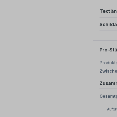
Text ä
Schild
Pro-St
Produktp
Zwisch
Zusam
Gesamtp
Aufg