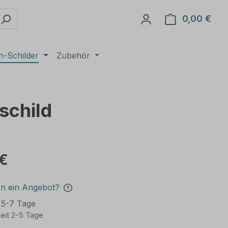
0,00 €
Ware
n-Schilder
Zubehör
schild
 €
en ein Angebot?
t 5-7 Tage
eit 2-5 Tage