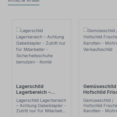
Ähnliche Artikel
Produktgalerie überspringen
Lagerschild
Gemüseschild 
Lagerbereich –
Hofschild Fris
Achtung
Karotten - Mo
Lagerschild Lagerbereich
Gemüseschild /
Gabelstapler - Zutritt
- Verkaufsschi
– Achtung Gabelstapler -
Hofschild Frisch
nur für Mitarbeiter -
Zutritt nur für Mitarbeiter
Karotten - Mohr
Sicherheitsschuhe
- Sicherheitsschuhe
Verkaufsschilder 