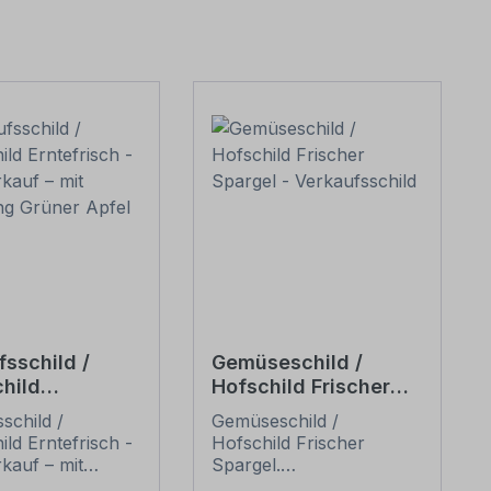
fsschild /
Gemüseschild /
child
Hofschild Frischer
isch -
Spargel -
schild /
Gemüseschild /
erkauf – mit
Verkaufsschild
ild Erntefrisch -
Hofschild Frischer
ung Grüner
kauf – mit
Spargel.
ng Grüner Apfel.
Verkaufsschilder für Ihr