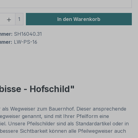
 Anzahl: Gib den gewünschten Wert ein 
1
In den Warenkorb
mmer:
SH16040.31
mmer:
LW-PS-16
bisse - Hofschild"
der als Wegweiser zum Bauernhof. Dieser ansprechende
egweiser genannt, sind mit Ihrer Pfeilform eine
. Unsere Pfeilschilder sind als Standardartikel oder in
bessere Sichtbarkeit können alle Pfeilwegweiser auch