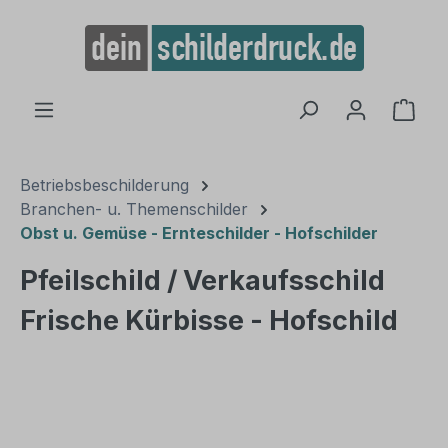
alt springen
Ware
Betriebsbeschilderung
Branchen- u. Themenschilder
Obst u. Gemüse - Ernteschilder - Hofschilder
Pfeilschild / Verkaufsschild
Frische Kürbisse - Hofschild
Bildergalerie überspringen