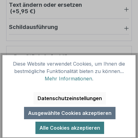
Text ändern oder ersetzen
(+5,95 €)
Schildausführung
Pro-Stück-Aufschläge
Diese Website verwendet Cookies, um Ihnen die
bestmögliche Funktionalität bieten zu können...
Produktpreis
21,18 €
Mehr Informationen
.
Zwischensumme
21,18 €
Zusammenfassung
Datenschutzeinstellungen
Gesamtpreis
21,18 €
Ausgewählte Cookies akzeptieren
Preise inkl. MwSt. zzgl. Versandkosten
Aufgrund von Neuberechnungen im Warenkorb sind
Alle Cookies akzeptieren
abweichende Endpreise möglich.