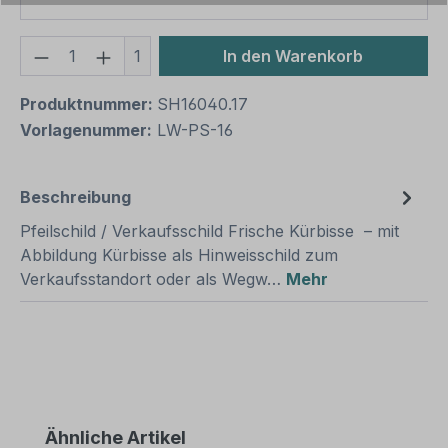
Produkt Anzahl: Gib den gewünschten We
1
In den Warenkorb
Produktnummer:
SH16040.17
Vorlagenummer:
LW-PS-16
Beschreibung
Pfeilschild / Verkaufsschild Frische Kürbisse – mit
Abbildung Kürbisse als Hinweisschild zum
Verkaufsstandort oder als Wegw…
Mehr
Produktgalerie überspringen
Ähnliche Artikel