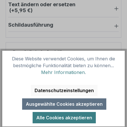
Text ändern oder ersetzen
(+5,95 €)
Schildausführung
Pro-Stück-Aufschläge
Diese Website verwendet Cookies, um Ihnen die
bestmögliche Funktionalität bieten zu können...
Produktpreis
17,61 €
Mehr Informationen
.
Zwischensumme
17,61 €
Zusammenfassung
Datenschutzeinstellungen
Gesamtpreis
17,61 €
Ausgewählte Cookies akzeptieren
Preise inkl. MwSt. zzgl. Versandkosten
Aufgrund von Neuberechnungen im Warenkorb sind
Alle Cookies akzeptieren
abweichende Endpreise möglich.