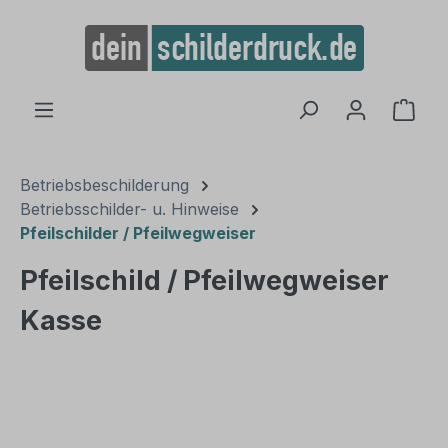
alt springen
Ware
Betriebsbeschilderung
Betriebsschilder- u. Hinweise
Pfeilschilder / Pfeilwegweiser
Pfeilschild / Pfeilwegweiser
Kasse
Bildergalerie überspringen