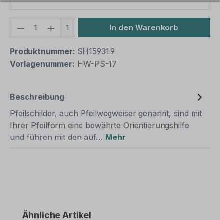
Produkt Anzahl: Gib den gewünschten We
1
In den Warenkorb
Produktnummer:
SH15931.9
Vorlagenummer:
HW-PS-17
Beschreibung
Pfeilschilder, auch Pfeilwegweiser genannt, sind mit
Ihrer Pfeilform eine bewährte Orientierungshilfe
und führen mit den auf…
Mehr
Produktgalerie überspringen
Ähnliche Artikel