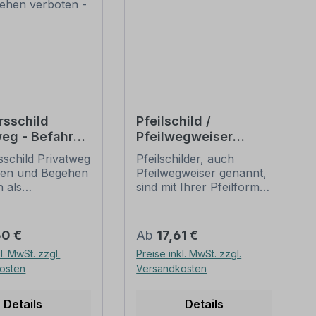
rsschild
Pfeilschild /
weg - Befahren
Pfeilwegweiser
egehen
Ausfahrt
sschild Privatweg
Pfeilschilder, auch
en - Kombi
ren und Begehen
Pfeilwegweiser genannt,
 als
sind mit Ihrer Pfeilform
ionsschild mit
eine bewährte
xt.
Orientierungshilfe für
tionsschilder
Verkehrsteilnehmer und
er Preis:
Regulärer Preis:
50 €
Ab
17,61 €
ilder mit einem
führen mit den
l. MwSt. zzgl.
Preise inkl. MwSt. zzgl.
szeichen nach
aufgedruckten
osten
Versandkosten
er einem
Informationen sicher
ewährten
zum Ziel. Unsere
 sowie
Pfeilschilder sind als
Details
Details
enden
Standardartikel oder in