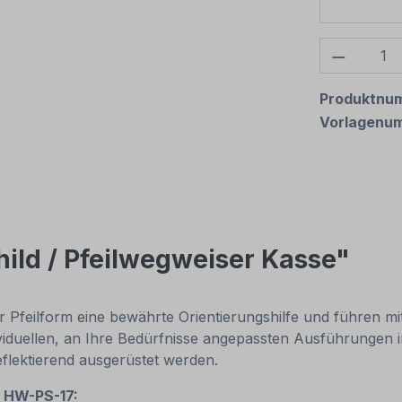
Produkt
Produktnu
Vorlagenu
hild / Pfeilwegweiser Kasse"
rer Pfeilform eine bewährte Orientierungshilfe und führen m
ndividuellen, an Ihre Bedürfnisse angepassten Ausführungen
eflektierend ausgerüstet werden.
– HW-PS-17: