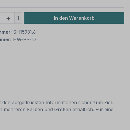
 Anzahl: Gib den gewünschten Wert ein 
1
In den Warenkorb
mmer:
SH15931.6
mmer:
HW-PS-17
it den aufgedruckten Informationen sicher zum Ziel.
 in mehreren Farben und Größen erhältlich. Für eine