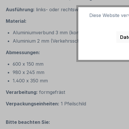
Ausführung:
links- oder rechtsweisend, ein- oder beids
Diese Website ver
Material:
Aluminiumverbund 3 mm (kommt immer bei doppelseit
Dat
Aluminium 2 mm (Verkehrsschildqualität für Betrieb
Abmessungen:
600 x 150 mm
980 x 245 mm
1.400 x 350 mm
Verarbeitung:
formgefräst
Verpackungseinheiten:
1 Pfeilschild
Bitte beachten Sie: