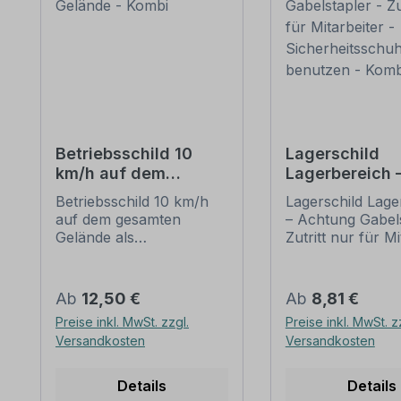
Betriebsschild 10
Lagerschild
km/h auf dem
Lagerbereich 
gesamten Gelände -
Achtung
Betriebsschild 10 km/h
Lagerschild Lage
Kombi
Gabelstapler - 
auf dem gesamten
– Achtung Gabels
nur für Mitarbe
Gelände als
Zutritt nur für M
Sicherheitssc
Kombinationsschild mit
- Sicherheitssch
benutzen - Ko
Zusatztext.
benutzen als
Kombinationsschilder
Kombinationsschi
Regulärer Preis:
Regulärer Preis:
Ab
12,50 €
Ab
8,81 €
sind Schilder mit einem
Zusatztext.
Preise inkl. MwSt. zzgl.
Preise inkl. MwSt. z
Verkehrszeichen nach
Kombinationsschi
Versandkosten
Versandkosten
StVO oder einem
sind Schilder mit
praxisbewährten
oder mehreren
Zeichen sowie
Verkehrszeichen
Details
Details
ergänzenden
StVO, genormte