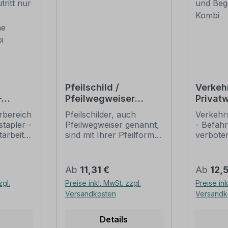
Pfeilschild /
Verkeh
–
Pfeilwegweiser
Privat
Einfahrt
und B
rbereich
Pfeilschilder, auch
Verkehr
Zutritt
verbot
tapler -
Pfeilwegweiser genannt,
- Befah
iter -
itarbeiter
sind mit Ihrer Pfeilform
verboten
huhe
uhe
eine bewährte
Kombinat
mbi
Orientierungshilfe für
Zusatzte
ld mit
Verkehrsteilnehmer und
Kombina
Regulärer Preis:
Regulär
Ab
11,31 €
Ab
12,
führen mit den
sind Sch
zgl.
Preise inkl. MwSt. zzgl.
Preise ink
lder
aufgedruckten
Verkehr
Versandkosten
Versandk
 einem
Informationen sicher
StVO od
zum Ziel. Unsere
praxisb
 nach
Pfeilschilder sind als
Zeichen
Details
n
Standardartikel oder in
ergänz