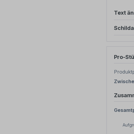
Text ä
Schild
Pro-St
Produktp
Zwisch
Zusam
Gesamtp
Aufg