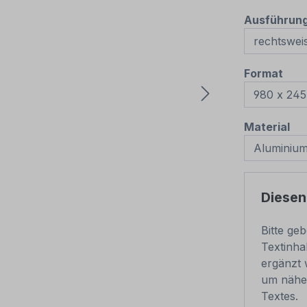
Ausführun
aus
Format
au
Material
Diesen
Bitte ge
Textinha
ergänzt 
um nähe
Textes.