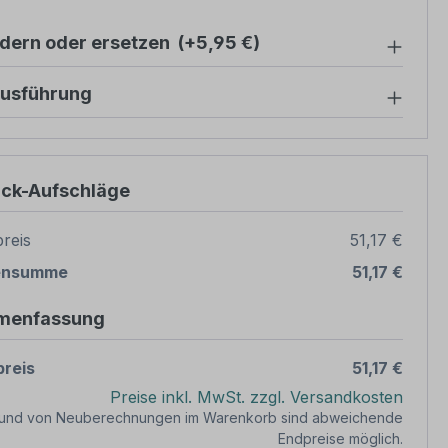
ndern oder ersetzen
(+5,95 €)
ausführung
ück-Aufschläge
reis
51,17 €
ensumme
51,17 €
menfassung
reis
51,17 €
Preise inkl. MwSt. zzgl. Versandkosten
rund von Neuberechnungen im Warenkorb sind abweichende
Endpreise möglich.