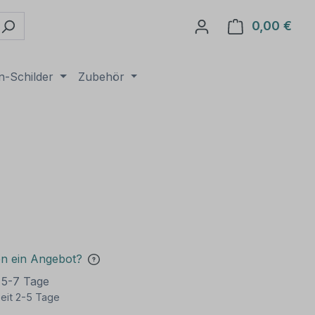
0,00 €
Ware
n-Schilder
Zubehör
en ein Angebot?
t 5-7 Tage
eit 2-5 Tage