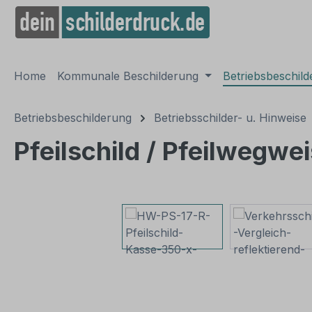
springen
Zur Hauptnavigation springen
Home
Kommunale Beschilderung
Betriebsbeschil
Betriebsbeschilderung
Betriebsschilder- u. Hinweise
Pfeilschild / Pfeilwegwe
Bildergalerie überspringen