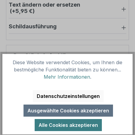
Text ändern oder ersetzen
(+5,95 €)
Schildausführung
Pro-Stück-Aufschläge
Diese Website verwendet Cookies, um Ihnen die
bestmögliche Funktionalität bieten zu können...
Produktpreis
42,48 €
Mehr Informationen
.
Zwischensumme
42,48 €
Zusammenfassung
Datenschutzeinstellungen
Gesamtpreis
42,48 €
Ausgewählte Cookies akzeptieren
Preise inkl. MwSt. zzgl. Versandkosten
Aufgrund von Neuberechnungen im Warenkorb sind
Alle Cookies akzeptieren
abweichende Endpreise möglich.