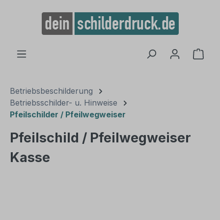
alt springen
Ware
Betriebsbeschilderung
Betriebsschilder- u. Hinweise
Pfeilschilder / Pfeilwegweiser
Pfeilschild / Pfeilwegweiser
Kasse
Bildergalerie überspringen