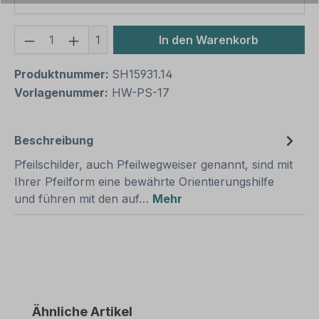
Produkt Anzahl: Gib den gewünschten We
1
In den Warenkorb
Produktnummer:
SH15931.14
Vorlagenummer:
HW-PS-17
Beschreibung
Pfeilschilder, auch Pfeilwegweiser genannt, sind mit
Ihrer Pfeilform eine bewährte Orientierungshilfe
und führen mit den auf…
Mehr
Produktgalerie überspringen
Ähnliche Artikel