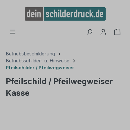
alt springen
Ware
Betriebsbeschilderung
Betriebsschilder- u. Hinweise
Pfeilschilder / Pfeilwegweiser
Pfeilschild / Pfeilwegweiser
Kasse
Bildergalerie überspringen