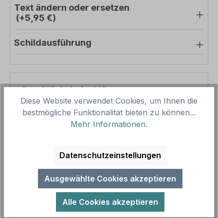
Text ändern oder ersetzen
(+5,95 €)
Schildausführung
Pro-Stück-Aufschläge
Diese Website verwendet Cookies, um Ihnen die
bestmögliche Funktionalität bieten zu können...
Produktpreis
17,61 €
Mehr Informationen
.
Zwischensumme
17,61 €
Zusammenfassung
Datenschutzeinstellungen
Gesamtpreis
17,61 €
Ausgewählte Cookies akzeptieren
Preise inkl. MwSt. zzgl. Versandkosten
Aufgrund von Neuberechnungen im Warenkorb sind
Alle Cookies akzeptieren
abweichende Endpreise möglich.