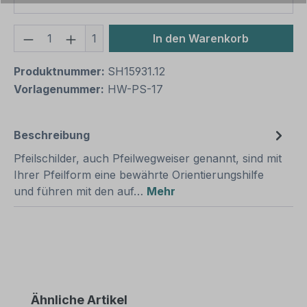
Produkt Anzahl: Gib den gewünschten We
1
In den Warenkorb
Produktnummer:
SH15931.12
Vorlagenummer:
HW-PS-17
Beschreibung
Pfeilschilder, auch Pfeilwegweiser genannt, sind mit
Ihrer Pfeilform eine bewährte Orientierungshilfe
und führen mit den auf…
Mehr
Produktgalerie überspringen
Ähnliche Artikel