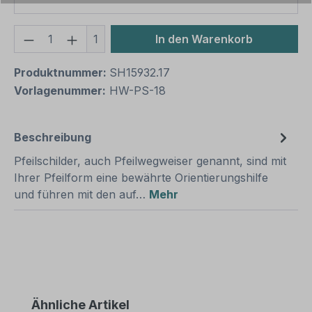
Produkt Anzahl: Gib den gewünschten We
1
In den Warenkorb
Produktnummer:
SH15932.17
Vorlagenummer:
HW-PS-18
Beschreibung
Pfeilschilder, auch Pfeilwegweiser genannt, sind mit
Ihrer Pfeilform eine bewährte Orientierungshilfe
und führen mit den auf…
Mehr
Produktgalerie überspringen
Ähnliche Artikel