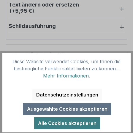
Text ändern oder ersetzen
(+5,95 €)
Schildausführung
Pro-Stück-Aufschläge
Diese Website verwendet Cookies, um Ihnen die
bestmögliche Funktionalität bieten zu können...
Produktpreis
85,92 €
Mehr Informationen
.
Zwischensumme
85,92 €
Zusammenfassung
Datenschutzeinstellungen
Gesamtpreis
85,92 €
Ausgewählte Cookies akzeptieren
Preise inkl. MwSt. zzgl. Versandkosten
Aufgrund von Neuberechnungen im Warenkorb sind
Alle Cookies akzeptieren
abweichende Endpreise möglich.