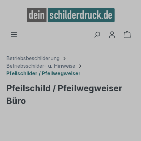
alt springen
Ware
Betriebsbeschilderung
Betriebsschilder- u. Hinweise
Pfeilschilder / Pfeilwegweiser
Pfeilschild / Pfeilwegweiser
Büro
Bildergalerie überspringen