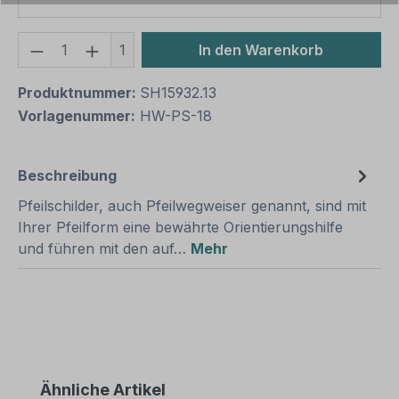
Produkt Anzahl: Gib den gewünschten We
1
In den Warenkorb
Produktnummer:
SH15932.13
Vorlagenummer:
HW-PS-18
Beschreibung
Pfeilschilder, auch Pfeilwegweiser genannt, sind mit
Ihrer Pfeilform eine bewährte Orientierungshilfe
und führen mit den auf…
Mehr
Produktgalerie überspringen
Ähnliche Artikel