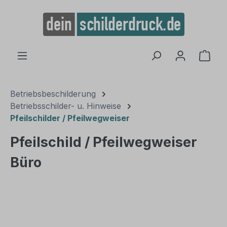
alt springen
Ware
Betriebsbeschilderung
Betriebsschilder- u. Hinweise
Pfeilschilder / Pfeilwegweiser
Pfeilschild / Pfeilwegweiser
Büro
Bildergalerie überspringen