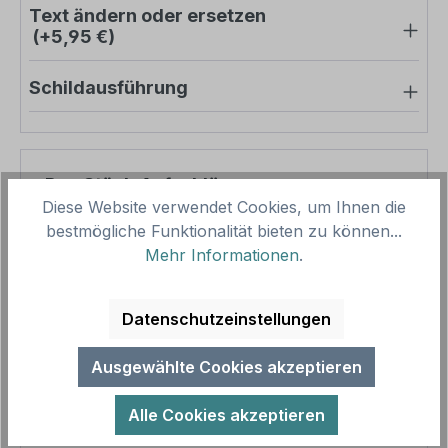
Text ändern oder ersetzen
(+5,95 €)
Schildausführung
Pro-Stück-Aufschläge
Diese Website verwendet Cookies, um Ihnen die
bestmögliche Funktionalität bieten zu können...
Produktpreis
22,91 €
Mehr Informationen
.
Zwischensumme
22,91 €
Zusammenfassung
Datenschutzeinstellungen
Gesamtpreis
22,91 €
Ausgewählte Cookies akzeptieren
Preise inkl. MwSt. zzgl. Versandkosten
Aufgrund von Neuberechnungen im Warenkorb sind
Alle Cookies akzeptieren
abweichende Endpreise möglich.