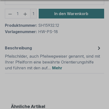
Produkt Anzahl: Gib den gewünschten We
1
In den Warenkorb
Produktnummer:
SH15932.12
Vorlagenummer:
HW-PS-18
Beschreibung
Pfeilschilder, auch Pfeilwegweiser genannt, sind mit
Ihrer Pfeilform eine bewährte Orientierungshilfe
und führen mit den auf…
Mehr
Produktgalerie überspringen
Ähnliche Artikel