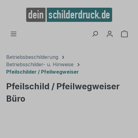
alt springen
Ware
Betriebsbeschilderung
Betriebsschilder- u. Hinweise
Pfeilschilder / Pfeilwegweiser
Pfeilschild / Pfeilwegweiser
Büro
Bildergalerie überspringen