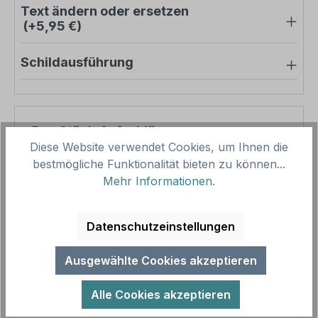
Text ändern oder ersetzen
(+5,95 €)
Schildausführung
Pro-Stück-Aufschläge
Diese Website verwendet Cookies, um Ihnen die
bestmögliche Funktionalität bieten zu können...
Produktpreis
17,61 €
Mehr Informationen
.
Zwischensumme
17,61 €
Zusammenfassung
Datenschutzeinstellungen
Gesamtpreis
17,61 €
Ausgewählte Cookies akzeptieren
Preise inkl. MwSt. zzgl. Versandkosten
Aufgrund von Neuberechnungen im Warenkorb sind
Alle Cookies akzeptieren
abweichende Endpreise möglich.