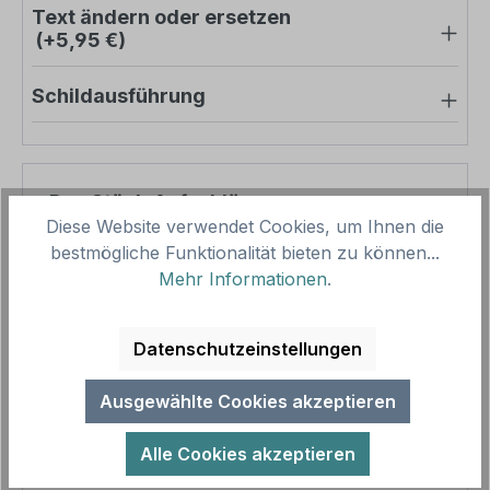
Text ändern oder ersetzen
(+5,95 €)
Schildausführung
Pro-Stück-Aufschläge
Diese Website verwendet Cookies, um Ihnen die
bestmögliche Funktionalität bieten zu können...
Produktpreis
42,48 €
Mehr Informationen
.
Zwischensumme
42,48 €
Zusammenfassung
Datenschutzeinstellungen
Gesamtpreis
42,48 €
Ausgewählte Cookies akzeptieren
Preise inkl. MwSt. zzgl. Versandkosten
Aufgrund von Neuberechnungen im Warenkorb sind
Alle Cookies akzeptieren
abweichende Endpreise möglich.