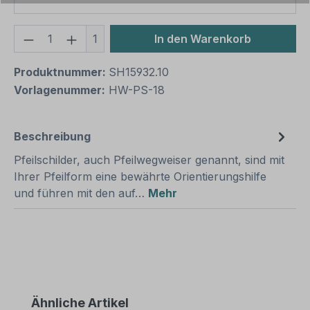
Produkt Anzahl: Gib den gewünschten We
1
In den Warenkorb
Produktnummer:
SH15932.10
Vorlagenummer:
HW-PS-18
Beschreibung
Pfeilschilder, auch Pfeilwegweiser genannt, sind mit
Ihrer Pfeilform eine bewährte Orientierungshilfe
und führen mit den auf…
Mehr
Produktgalerie überspringen
Ähnliche Artikel