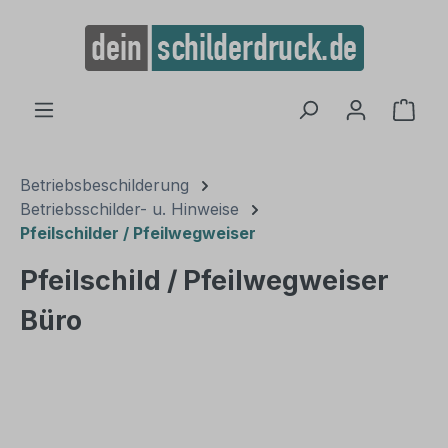
alt springen
Ware
Betriebsbeschilderung
Betriebsschilder- u. Hinweise
Pfeilschilder / Pfeilwegweiser
Pfeilschild / Pfeilwegweiser
Büro
Bildergalerie überspringen