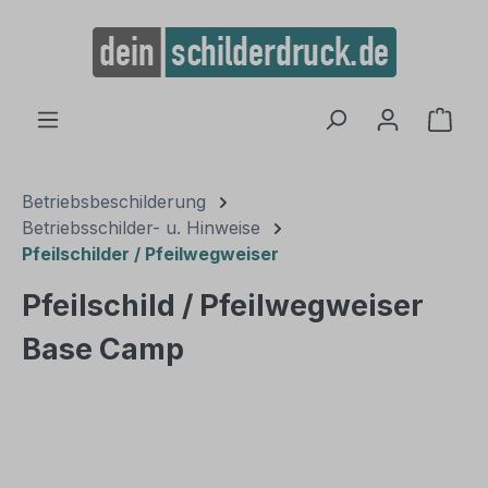
alt springen
Ware
Betriebsbeschilderung
Betriebsschilder- u. Hinweise
Pfeilschilder / Pfeilwegweiser
Pfeilschild / Pfeilwegweiser
Base Camp
Bildergalerie überspringen