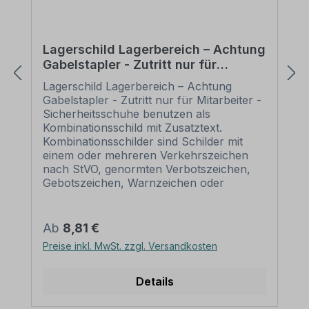
Lagerschild Lagerbereich – Achtung
Gabelstapler - Zutritt nur für
Mitarbeiter - Sicherheitsschuhe
Lagerschild Lagerbereich – Achtung
benutzen - Kombi
Gabelstapler - Zutritt nur für Mitarbeiter -
Sicherheitsschuhe benutzen als
Kombinationsschild mit Zusatztext.
Kombinationsschilder sind Schilder mit
einem oder mehreren Verkehrszeichen
nach StVO, genormten Verbotszeichen,
Gebotszeichen, Warnzeichen oder
praxisbewährten Zeichen sowie
ergänzenden Textinhalten, die unterhalb
oder neben den Zeichen angeordnet sind.
Regulärer Preis:
Ab
8,81 €
Aufgrund dieser Kombination und auch
Preise inkl. MwSt. zzgl. Versandkosten
der Möglichkeit, bestehende Inhalte zu
verändern, erfüllen Kombinationsschilder
alle Anforderungen, um eine flexible,
Details
individuelle Beschilderung sicherzustellen.
Wir führen zahlreiche