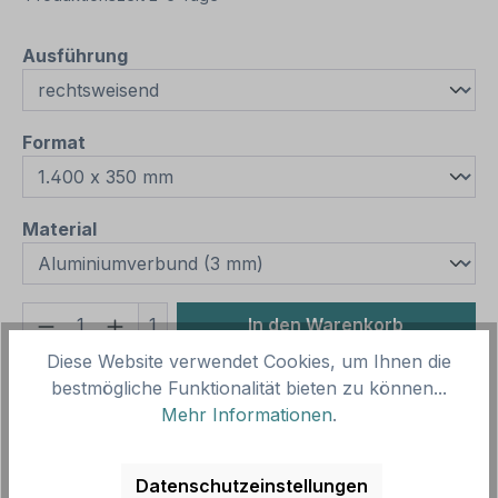
auswählen
Ausführung
auswählen
Format
auswählen
Material
Produkt Anzahl: Gib den gewünschten We
1
In den Warenkorb
Diese Website verwendet Cookies, um Ihnen die
Produktnummer:
SH15967.17
bestmögliche Funktionalität bieten zu können...
Vorlagenummer:
HW-PS-19
Mehr Informationen
.
Beschreibung
Datenschutzeinstellungen