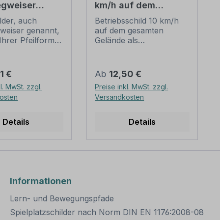
egweiser
km/h auf dem
rt
gesamten Gelände -
ilder, auch
Betriebsschild 10 km/h
Kombi
gweiser genannt,
auf dem gesamten
 Ihrer Pfeilform
Gelände als
währte
Kombinationsschild mit
rungshilfe für
Zusatztext.
steilnehmer und
Kombinationsschilder
er Preis:
Regulärer Preis:
1 €
Ab
12,50 €
mit den
sind Schilder mit einem
l. MwSt. zzgl.
Preise inkl. MwSt. zzgl.
uckten
Verkehrszeichen nach
osten
Versandkosten
ionen sicher
StVO oder einem
l. Unsere
praxisbewährten
lder sind als
Zeichen sowie
Details
Details
artikel oder in
ergänzenden
ellen, an Ihre
Textinhalten, die
isse angepassten
unterhalb der
ungen in
Verkehrszeichen
n Farben und
angeordnet sind.
rhältlich. Für
Aufgrund dieser
Informationen
sere Sichtbarkeit
Kombination und auch
alle
der Möglichkeit,
Lern- und Bewegungspfade
gweiser auch
bestehende Inhalte zu
Spielplatzschilder nach Norm DIN EN 1176:2008-08
erend ausgerüstet
verändern, erfüllen