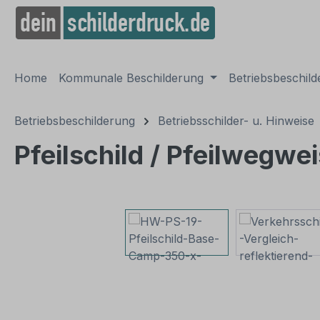
springen
Zur Hauptnavigation springen
Home
Kommunale Beschilderung
Betriebsbeschil
Betriebsbeschilderung
Betriebsschilder- u. Hinweise
Pfeilschild / Pfeilwegw
Bildergalerie überspringen