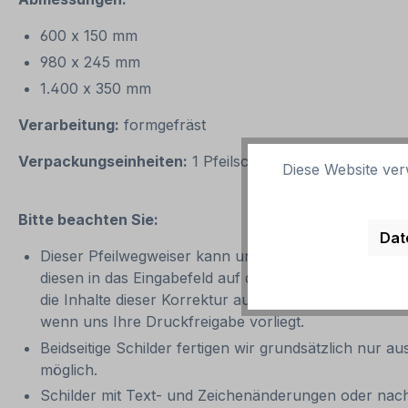
600 x 150 mm
980 x 245 mm
1.400 x 350 mm
Verarbeitung:
formgefräst
Verpackungseinheiten:
1 Pfeilschild
Diese Website ver
Bitte beachten Sie:
Dat
Dieser Pfeilwegweiser kann unverändert gemäß der Art
diesen in das Eingabefeld auf dieser Seite ein. Nach 
die Inhalte dieser Korrektur auf Fehler und erteilen 
wenn uns Ihre Druckfreigabe vorliegt.
Beidseitige Schilder fertigen wir grundsätzlich nur 
möglich.
Schilder mit Text- und Zeichenänderungen oder nach