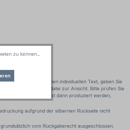
ieten zu können...
ieren
erden. Wünschen Sie einen individuellen Text, geben Sie
t Ihnen eine Korrekturdatei zur Ansicht. Bitte prüfen Sie
e. Ihr Pfeilschild kann erst dann produziert werden,
tbedruckung aufgrund der silbernen Rückseite nicht
it grundsätzlich vom Rückgaberecht ausgeschlossen.