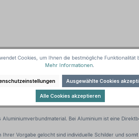
wendet Cookies, um Ihnen die bestmögliche Funktionalität b
Mehr Informationen
.
enschutzeinstellungen
Ausgewählte Cookies akzept
ikelabbildung oder mit individuellen Attributen bestellt w
Ihrer Bestellung setzen wir Ihre Wünsche um und übermittel
Alle Cookies akzeptieren
uns, sofern alles in Ordnung ist, unbedingt die Druckfreigab
aus Aluminiumverbundmaterial. Bei Aluminium ist eine Direk
 Ihrer Vorgabe gelocht sind individuelle Schilder und som