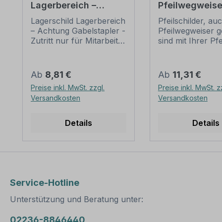
Lagerbereich –
Pfeilwegweise
Achtung
Einfahrt
Lagerschild Lagerbereich
Pfeilschilder, au
Gabelstapler - Zutritt
– Achtung Gabelstapler -
Pfeilwegweiser g
nur für Mitarbeiter -
Zutritt nur für Mitarbeiter
sind mit Ihrer Pf
Sicherheitsschuhe
- Sicherheitsschuhe
eine bewährte
benutzen - Kombi
benutzen als
Orientierungshilf
Kombinationsschild mit
Verkehrsteilneh
Regulärer Preis:
Regulärer Preis:
Ab
8,81 €
Ab
11,31 €
Zusatztext.
führen mit den
Preise inkl. MwSt. zzgl.
Preise inkl. MwSt. z
Kombinationsschilder
aufgedruckten
Versandkosten
Versandkosten
sind Schilder mit einem
Informationen si
oder mehreren
zum Ziel. Unsere
Verkehrszeichen nach
Pfeilschilder sind
Details
Details
StVO, genormten
Standardartikel o
Verbotszeichen,
individuellen, an 
Gebotszeichen,
Bedürfnisse ang
Warnzeichen oder
Ausführungen in
praxisbewährten
mehreren Farbe
Zeichen sowie
Größen erhältlic
Service-Hotline
ergänzenden
eine bessere Sic
Unterstützung und Beratung unter:
Textinhalten, die
können alle
unterhalb oder neben
Pfeilwegweiser 
den Zeichen angeordnet
reflektierend aus
02236-8846440