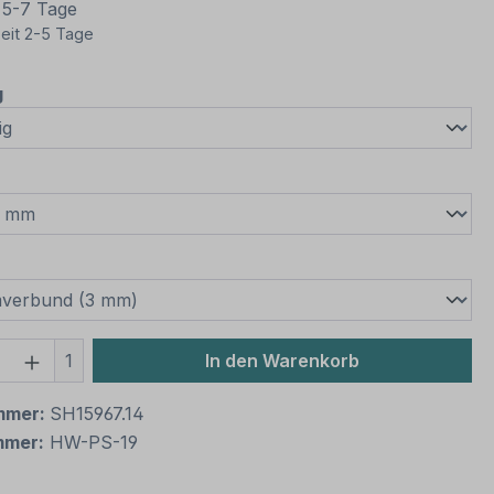
t 5-7 Tage
eit 2-5 Tage
auswählen
g
wählen
swählen
 Anzahl: Gib den gewünschten Wert ein 
1
In den Warenkorb
mmer:
SH15967.14
mmer:
HW-PS-19