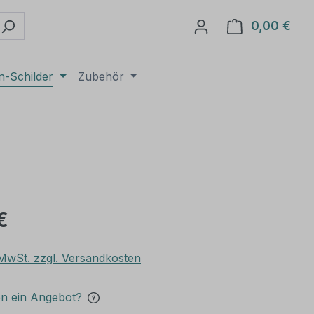
0,00 €
Ware
n-Schilder
Zubehör
€
. MwSt. zzgl. Versandkosten
en ein Angebot?