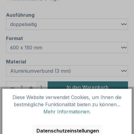
auswählen
Ausführung
auswählen
Format
auswählen
Material
Produkt Anzahl: Gib den gewünschten We
1
In den Warenkorb
Diese Website verwendet Cookies, um Ihnen die
Produktnummer:
SH15967.13
bestmögliche Funktionalität bieten zu können...
Vorlagenummer:
HW-PS-19
Mehr Informationen
.
Beschreibung
Datenschutzeinstellungen