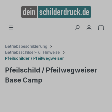
alt springen
Ware
Betriebsbeschilderung
Betriebsschilder- u. Hinweise
Pfeilschilder / Pfeilwegweiser
Pfeilschild / Pfeilwegweiser
Base Camp
Bildergalerie überspringen