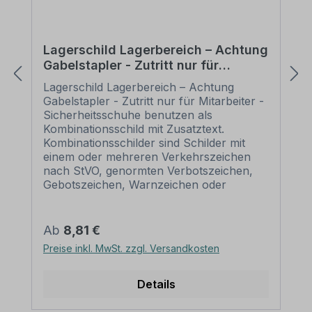
Lagerschild Lagerbereich – Achtung
Gabelstapler - Zutritt nur für
Mitarbeiter - Sicherheitsschuhe
Lagerschild Lagerbereich – Achtung
benutzen - Kombi
Gabelstapler - Zutritt nur für Mitarbeiter -
Sicherheitsschuhe benutzen als
Kombinationsschild mit Zusatztext.
Kombinationsschilder sind Schilder mit
einem oder mehreren Verkehrszeichen
nach StVO, genormten Verbotszeichen,
Gebotszeichen, Warnzeichen oder
praxisbewährten Zeichen sowie
ergänzenden Textinhalten, die unterhalb
oder neben den Zeichen angeordnet sind.
Regulärer Preis:
Ab
8,81 €
Aufgrund dieser Kombination und auch
Preise inkl. MwSt. zzgl. Versandkosten
der Möglichkeit, bestehende Inhalte zu
verändern, erfüllen Kombinationsschilder
alle Anforderungen, um eine flexible,
Details
individuelle Beschilderung sicherzustellen.
Wir führen zahlreiche