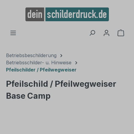
alt springen
Ware
Betriebsbeschilderung
Betriebsschilder- u. Hinweise
Pfeilschilder / Pfeilwegweiser
Pfeilschild / Pfeilwegweiser
Base Camp
Bildergalerie überspringen