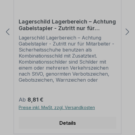
Lagerschild Lagerbereich – Achtung
Gabelstapler - Zutritt nur für
Mitarbeiter - Sicherheitsschuhe
Lagerschild Lagerbereich – Achtung
benutzen - Kombi
Gabelstapler - Zutritt nur für Mitarbeiter -
Sicherheitsschuhe benutzen als
Kombinationsschild mit Zusatztext.
Kombinationsschilder sind Schilder mit
einem oder mehreren Verkehrszeichen
nach StVO, genormten Verbotszeichen,
Gebotszeichen, Warnzeichen oder
praxisbewährten Zeichen sowie
ergänzenden Textinhalten, die unterhalb
oder neben den Zeichen angeordnet sind.
Regulärer Preis:
Ab
8,81 €
Aufgrund dieser Kombination und auch
Preise inkl. MwSt. zzgl. Versandkosten
der Möglichkeit, bestehende Inhalte zu
verändern, erfüllen Kombinationsschilder
alle Anforderungen, um eine flexible,
Details
individuelle Beschilderung sicherzustellen.
Wir führen zahlreiche