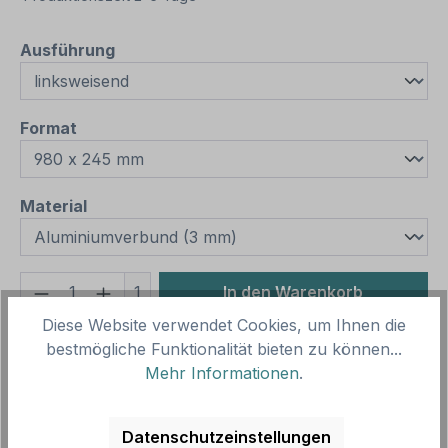
auswählen
Ausführung
auswählen
Format
auswählen
Material
Produkt Anzahl: Gib den gewünschten We
1
In den Warenkorb
Diese Website verwendet Cookies, um Ihnen die
Produktnummer:
SH15967.10
bestmögliche Funktionalität bieten zu können...
Vorlagenummer:
HW-PS-19
Mehr Informationen
.
Beschreibung
Datenschutzeinstellungen