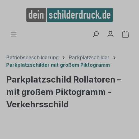
alt springen
Ware
Betriebsbeschilderung
Parkplatzschilder
Parkplatzschilder mit großem Piktogramm
Parkplatzschild Rollatoren –
mit großem Piktogramm -
Verkehrsschild
Bildergalerie überspringen