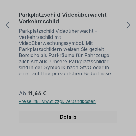
Parkplatzschild Videoüberwacht -
Verkehrsschild
Parkplatzschild Videoüberwacht -
Verkehrsschild mit
Videoüberwachungssymbol. Mit
Parkplatzschildern weisen Sie gezielt
Bereiche als Parkräume für Fahrzeuge
aller Art aus. Unsere Parkplatzschilder
sind in der Symbolik nach StVO oder in
einer auf Ihre persönlichen Bedürfnisse
zugeschnittenen Ausführung in vielen
Varianten zur Markierung von privaten
Einzelparkplätzen wie auch größeren
Regulärer Preis:
Ab
11,66 €
Parkräumen oder Parkhäusern der
Preise inkl. MwSt. zzgl. Versandkosten
Städte, Gemeinden und Unternehmen
erhältlich. Die Aussage dieses
Parkplatzschildes kann mittels eines
Details
Zusatzzeichens erweitert bzw. ergänzt
werden. Merkmale des Parkplatzschildes /
Parkplatzhinweises Videoüberwacht -