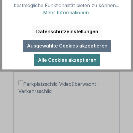
bestmögliche Funktionalität bieten zu können...
Parkplatzschildern weisen Sie gezielt Bereiche als…
Mehr Informationen
.
Mehr
Datenschutzeinstellungen
Ausgewählte Cookies akzeptieren
Produktgalerie überspringen
Ähnliche Artikel
Alle Cookies akzeptieren