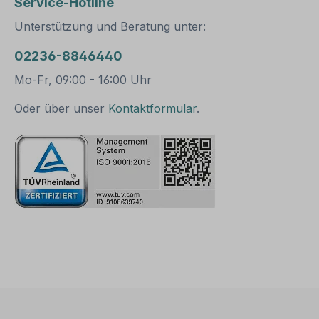
Service-Hotline
bestens geeignet. Für
Erdanker Bitte b
eine sichere Befestigung
Sie: Für einen sicheren
Unterstützung und Beratung unter:
von Schildern mit einer
Stand muß der P
Höhe über 200
mindestens 50 cm
02236-8846440
mm werden zwei
Erdreich einbeton
Rohrschellen benötigt.
werden.
Mo-Fr, 09:00 - 16:00 Uhr
Merkmale dieser
Rohrschelle zur
Oder über unser
Kontaktformular
.
Schilderbefestigung:
Norm: nach IVZ
Material: Stahl,
feuerverzinkt
Ausführung: zweiteilig
zum Verschrauben
Schellenlänge: ca. 550
mm Lochung zur
Schilderbefestigung: Loc
habstand 500 mm
Verpackungseinheiten: 1
Rohrschelle, 2
Schrauben und 2
Muttern zur Befestigung
am Pfosten Bitte