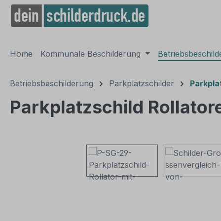
springen
Zur Hauptnavigation springen
Home
Kommunale Beschilderung
Betriebsbeschil
Betriebsbeschilderung
Parkplatzschilder
Parkpla
Parkplatzschild Rollato
Bildergalerie überspringen