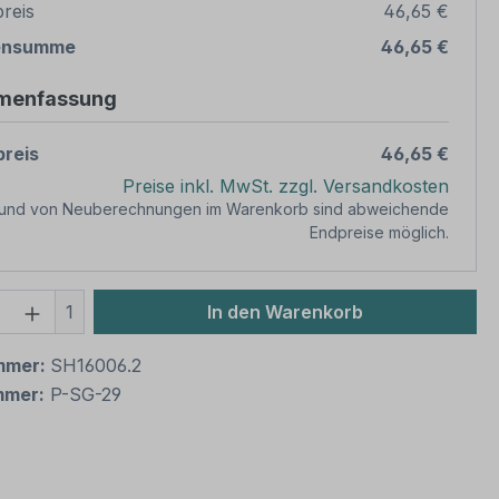
reis
46,65 €
ensumme
46,65 €
menfassung
reis
46,65 €
Preise inkl. MwSt. zzgl. Versandkosten
rund von Neuberechnungen im Warenkorb sind abweichende
Endpreise möglich.
 Anzahl: Gib den gewünschten Wert ein 
1
In den Warenkorb
mmer:
SH16006.2
mmer:
P-SG-29