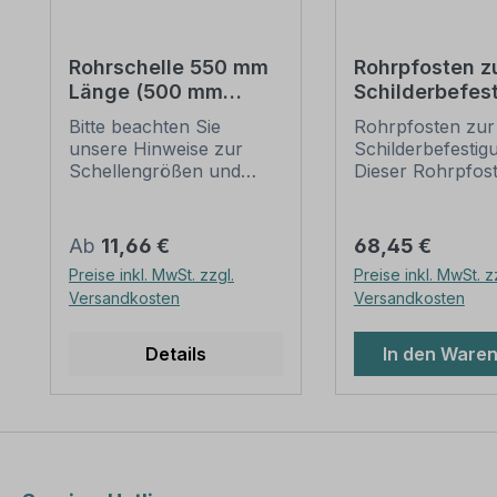
Rohrschelle 550 mm
Rohrpfosten z
Länge (500 mm
Schilderbefes
Lochung) zur
– 3500 mm / Ø
Bitte beachten Sie
Rohrpfosten zur 
Schilderbefestigung
mm
unsere Hinweise zur
Schilderbefestig
Schellengrößen und
Dieser Rohrpfost
sicheren
für alle Rohrsche
Schilderbefestigung
einem Durchmes
(weiter unten).
60 mm geeignet.
Regulärer Preis:
Regulärer Preis:
Ab
11,66 €
68,45 €
Rohrschellen nach der
Merkmale dieses
Preise inkl. MwSt. zzgl.
Preise inkl. MwSt. z
IVZ-Norm stellen die
Rohrpfostens:
Versandkosten
Versandkosten
Standardbefestigungen
Ausführung: Stah
für Schilder und
feuerverzinkt, s
Verkehrszeichen dar. Sie
Ausführung -
Details
In den Ware
sind in diversen Längen
Wandstärke 2,
erhältlich,
Abmessungen: L
außerordentlich stabil
3.500 mm / Ø 6
und somit für dauerhafte
Verpackungseinhe
Befestigungen von
Rohrpfosten mit
Aluminiumschildern
Rohrkappe und