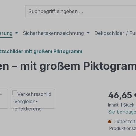
derung
Sicherheitskennzeichnung
Dekoschilder / Fu
tzschilder mit großem Piktogramm
ren – mit großem Piktogra
46,65 
Inhalt:
1 Stück
Sie benötig
Lieferzei
Produktionsz