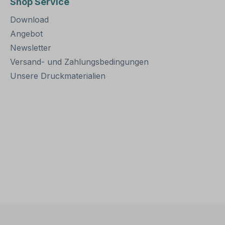
Shop Service
eachten
bestens geeignet. Für
über 2
eine sichere Befestigung
zwei Ro
Download
fosten
von Schildern mit einer
somit a
 tief im
Höhe über 200
Schraub
Angebot
iert
mm werden zwei
benötigt
Newsletter
Rohrschellen benötigt.
Versand- und Zahlungsbedingungen
Merkmale dieser
Rohrschelle zur
Unsere Druckmaterialien
Schilderbefestigung:
Norm: nach IVZ
Material: Stahl,
feuerverzinkt
Ausführung: zweiteilig
zum Verschrauben
Schellenlänge: ca. 415
mm Lochung zur
Schilderbefestigung: Loc
habstand 350 mm
Verpackungseinheiten: 1
Rohrschelle, 2
Schrauben und 2
Muttern zur Befestigung
am Pfosten Bitte