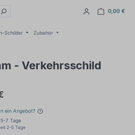
0,00 €
Ware
n-Schilder
Zubehör
mm - Verkehrsschild
€
en ein Angebot?
t 5-7 Tage
eit 2-5 Tage