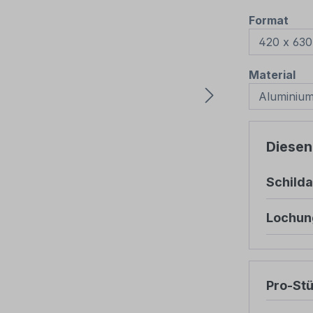
aus
Format
au
Material
Diesen
Schild
Lochun
Pro-St