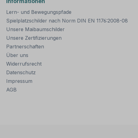
Informationen
00 mm werden
bestens geeignet. Für
hrschellen und
eine sichere Befestigung
Lern- und Bewegungspfade
uch zwei
von Schildern mit einer
ensätze
Höhe über 200
Spielplatzschilder nach Norm DIN EN 1176:2008-08
.
mm werden zwei
Unsere Maibaumschilder
Rohrschellen benötigt.
Unsere Zertifizierungen
Merkmale dieser
Rohrschelle zur
Partnerschaften
Schilderbefestigung:
Über uns
Norm: nach IVZ
Material: Stahl,
Widerrufsrecht
feuerverzinkt
Datenschutz
Ausführung: zweiteilig
Impressum
zum Verschrauben
Schellenlänge: ca. 120
AGB
mm für Pfosten / Ø 60
mm ca. 140 mm für
Pfosten / Ø 76 mm
Lochung zur
Schilderbefestigung: Loc
habstand 70 mm
Verpackungseinheiten: 1
Rohrschelle, 2