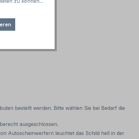
ieten zu können...
ieren
uten bestellt werden. Bitte wählen Sie bei Bedarf die
gaberecht ausgeschlossen.
on Autoscheinwerfern leuchtet das Schild hell in der