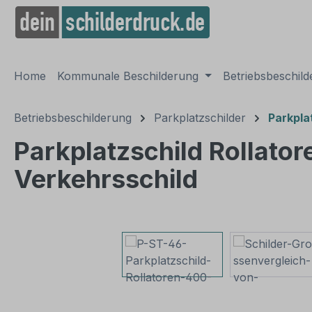
springen
Zur Hauptnavigation springen
Home
Kommunale Beschilderung
Betriebsbeschil
Betriebsbeschilderung
Parkplatzschilder
Parkpla
Parkplatzschild Rollator
Verkehrsschild
Bildergalerie überspringen