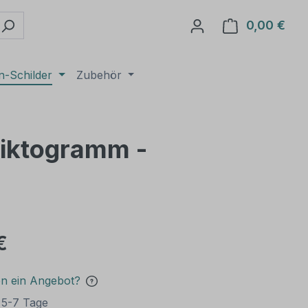
0,00 €
Ware
n-Schilder
Zubehör
 Piktogramm -
€
en ein Angebot?
t 5-7 Tage