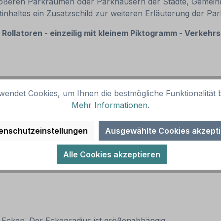
rößeren Parkräumen oder Parkhäusern der Städte, Gemeinde
tinhaltes ein Zusatzschild zur weiteren Erläuterung der Par
s
Rollatoren
- einzeilig mit kleinem Piktogramm - Verkehrs
ernative Ausführungen sind möglich.
wendet Cookies, um Ihnen die bestmögliche Funktionalität b
Mehr Informationen
.
enschutzeinstellungen
Ausgewählte Cookies akzept
Alle Cookies akzeptieren
 empfohlen)
 Ecken. Der Eckenradius ist größenabhängig.