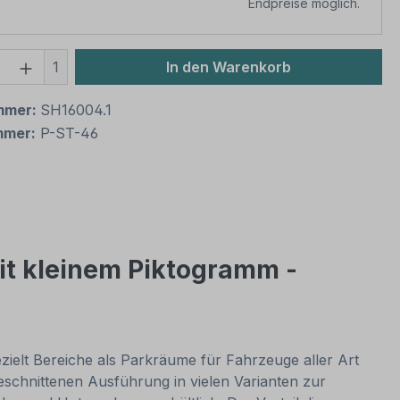
Endpreise möglich.
 Anzahl: Gib den gewünschten Wert ein 
1
In den Warenkorb
mmer:
SH16004.1
mmer:
P-ST-46
mit kleinem Piktogramm -
ezielt Bereiche als Parkräume für Fahrzeuge aller Art
eschnittenen Ausführung in vielen Varianten zur