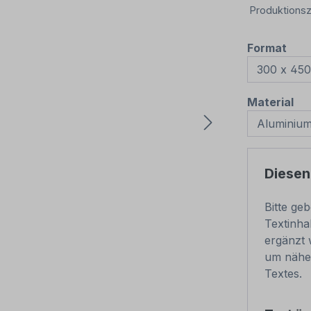
Produktionsz
aus
Format
au
Material
Diesen
Bitte ge
Textinha
ergänzt 
um nähe
Textes.