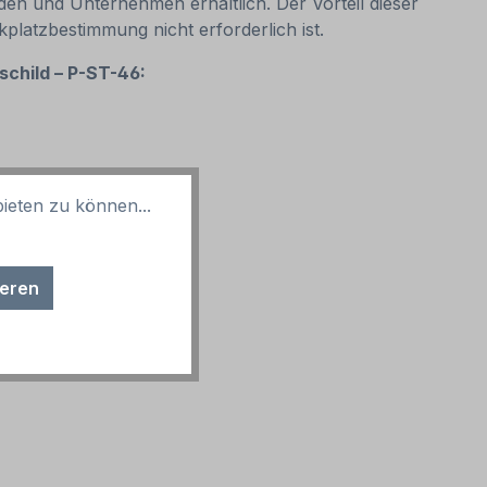
n und Unternehmen erhältlich. Der Vorteil dieser
kplatzbestimmung nicht erforderlich ist.
schild – P-ST-46:
ieten zu können...
ieren