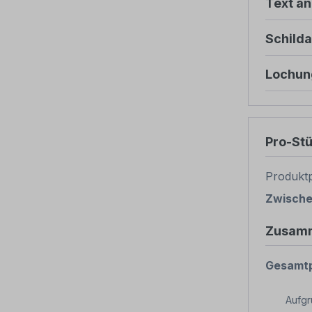
Text ä
Schild
Lochun
Pro-St
Produktp
Zwisch
Zusam
Gesamtp
Aufg