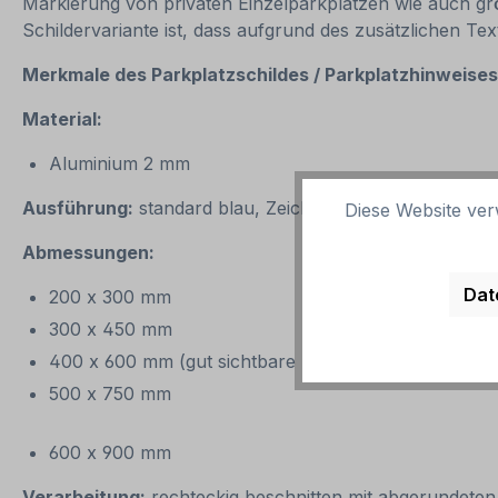
Markierung von privaten Einzelparkplätzen wie auch g
Schildervariante ist, dass aufgrund des zusätzlichen Tex
Merkmale des Parkplatzschildes / Parkplatzhinweise
Material:
Aluminium 2 mm
Ausführung:
standard blau, Zeichen und Text weiß. Alt
Diese Website ver
Abmessungen:
Dat
200 x 300 mm
300 x 450 mm
400 x 600 mm (gut sichtbare Standardgröße – wird
500 x 750 mm
600 x 900 mm
Verarbeitung:
rechteckig beschnitten mit abgerundeten