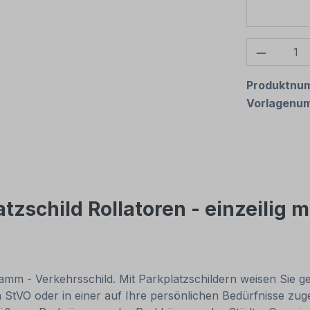
Produkt
Produktnu
Vorlagenu
zschild Rollatoren - einzeilig 
gramm - Verkehrsschild. Mit Parkplatzschildern weisen Sie g
h StVO oder in einer auf Ihre persönlichen Bedürfnisse zug