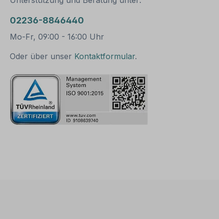
Unterstützung und Beratung unter:
von Schildern mit einer
von Schildern mi
Höhe über 200
Höhe über 200
02236-8846440
mm werden zwei
mm werden zwei
Rohrschellen benötigt.
Rohrschellen ben
Mo-Fr, 09:00 - 16:00 Uhr
Merkmale dieser
Merkmale dieser
Rohrschelle zur
Rohrschelle zur
Oder über unser
Kontaktformular
.
Schilderbefestigung:
Schilderbefestig
Norm: nach IVZ
Norm: nach IVZ
Material: Stahl,
Material: Stahl,
feuerverzinkt
feuerverzinkt
Ausführung: zweiteilig
Ausführung: zwei
zum Verschrauben
zum Verschrau
Schellenlänge: ca. 120
Schellenlänge: c
mm für Pfosten / Ø 60
mm Lochung z
mm ca. 140 mm für
Schilderbefestig
Pfosten / Ø 76 mm
habstand 500 
Lochung zur
Verpackungseinhe
Schilderbefestigung: Loc
Rohrschelle, 2
habstand 70 mm
Schrauben und 
Verpackungseinheiten: 1
Muttern zur Bef
Rohrschelle, 2
am Pfosten Bitte
Schrauben und 2
beachten Sie: Für eine