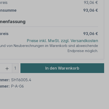
reis
93,06 €
ensumme
93,06 €
menfassung
reis
93,06 €
Preise inkl. MwSt. zzgl. Versandkosten
rund von Neuberechnungen im Warenkorb sind abweichende
Endpreise möglich.
 Anzahl: Gib den gewünschten Wert ein 
1
In den Warenkorb
mmer:
SH16005.4
mmer:
P-A-06