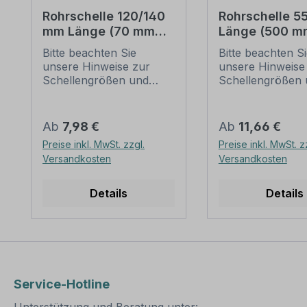
Rohrschelle 120/140
Rohrschelle 
mm Länge (70 mm
Länge (500 m
Lochung) zur
Lochung) zur
Bitte beachten Sie
Bitte beachten S
Schilderbefestigung
Schilderbefes
unsere Hinweise zur
unsere Hinweise
Schellengrößen und
Schellengrößen 
sicheren
sicheren
Schilderbefestigung
Schilderbefestig
(weiter unten).
(weiter unten).
Regulärer Preis:
Regulärer Preis:
Ab
7,98 €
Ab
11,66 €
Rohrschellen nach der
Rohrschellen na
Preise inkl. MwSt. zzgl.
Preise inkl. MwSt. z
IVZ-Norm stellen die
IVZ-Norm stellen
Versandkosten
Versandkosten
Standardbefestigungen
Standardbefesti
für Schilder und
für Schilder und
Verkehrszeichen dar. Sie
Verkehrszeichen 
Details
Details
sind in diversen Längen
sind in diversen
erhältlich,
erhältlich,
außerordentlich stabil
außerordentlich s
und somit für dauerhafte
und somit für da
Befestigungen von
Befestigungen v
Aluminiumschildern
Aluminiumschild
Service-Hotline
bestens geeignet. Für
bestens geeignet
eine sichere Befestigung
eine sichere Bef