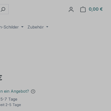
0,00 €
Ware
n-Schilder
Zubehör
€
en ein Angebot?
t 5-7 Tage
eit 2-5 Tage