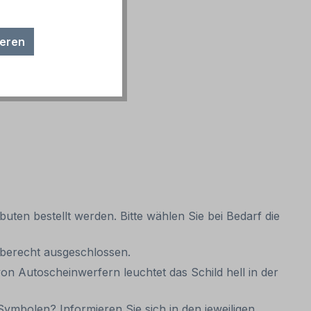
ieren
uten bestellt werden. Bitte wählen Sie bei Bedarf die
gaberecht ausgeschlossen.
on Autoscheinwerfern leuchtet das Schild hell in der
ymbolen? Informieren Sie sich in den jeweiligen