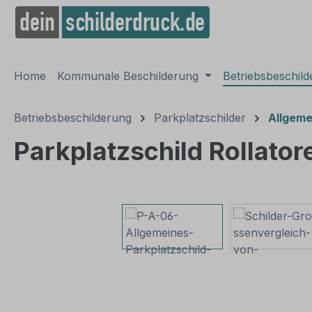
springen
Zur Hauptnavigation springen
Home
Kommunale Beschilderung
Betriebsbeschil
Betriebsbeschilderung
Parkplatzschilder
Allgeme
Parkplatzschild Rollator
Bildergalerie überspringen