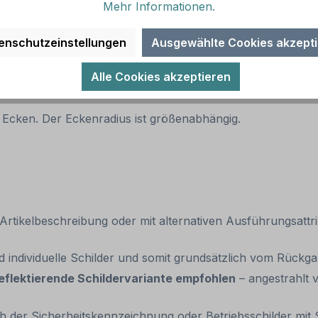
Mehr Informationen
.
 empfohlen)
enschutzeinstellungen
Ausgewählte Cookies akzept
Alle Cookies akzeptieren
 Ecken. Der Eckenradius ist größenabhängig.
tikelbeschreibung oder mit alternativen Ausführungsattrib
nd individuelle Schilder und somit grundsätzlich vom Rück
eflektierende Schildervariante empfohlen
– angestrahlt v
 der Sicherheitskennzeichnung oder Betriebsschilder mit S