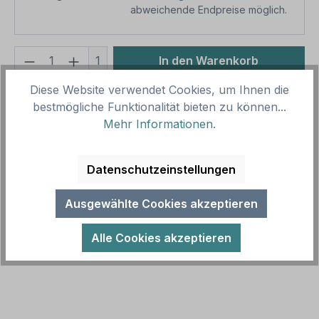
abweichende Endpreise möglich.
Produkt Anzahl: Gib den gewünschten We
1
In den Warenkorb
Diese Website verwendet Cookies, um Ihnen die
Produktnummer:
SH16037.1
bestmögliche Funktionalität bieten zu können...
Vorlagenummer:
P-Q-17
Mehr Informationen
.
Beschreibung
Datenschutzeinstellungen
Parkplatzschild Parkscheinautomat - Hier
Parkschein lösen - mit Pfeil - quadratisch -
Ausgewählte Cookies akzeptieren
Verkehrsschild. Zur Kennzeichnung von…
Mehr
Alle Cookies akzeptieren