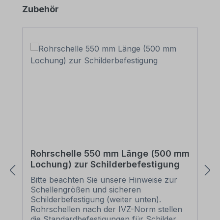
Produktgalerie überspringen
Zubehör
Rohrschelle 550 mm Länge (500 mm
Lochung) zur Schilderbefestigung
Bitte beachten Sie unsere Hinweise zur
Schellengrößen und sicheren
Schilderbefestigung (weiter unten).
Rohrschellen nach der IVZ-Norm stellen
die Standardbefestigungen für Schilder