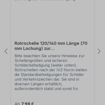
Rohrschelle 120/140 mm Länge (70
mm Lochung) zur
Schilderbefestigung
Bitte beachten Sie unsere Hinweise zur
Schellengrößen und sicheren
Schilderbefestigung (weiter unten).
Rohrschellen nach der IVZ-Norm stellen
die Standardbefestigungen für Schilder
und Verkehrszeichen dar. Sie sind in
diversen Längen erhältlich,
außerordentlich stabil und somit für
dauerhafte Befestigungen von
Aluminiumschildern bestens geeignet. Für
eine sichere Befestigung von Schildern mit
Regulärer Preis:
Ab
7,98 €