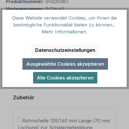
Produktnummer:
SH22038.1
Vorlagenummer:
P-TH-62
Diese Website verwendet Cookies, um Ihnen die
bestmögliche Funktionalität bieten zu können...
Beschreibung
Mehr Informationen
.
Parkplatzschild Nur für Besucher der Moschee. In
diversen Größen und Ausführungen, auch mit
Datenschutzeinstellungen
individuellen Textinhalten. Mer…
Mehr
Ausgewählte Cookies akzeptieren
Alle Cookies akzeptieren
Produktgalerie überspringen
Zubehör