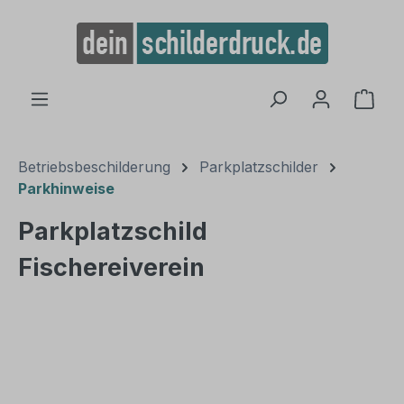
alt springen
Ware
Betriebsbeschilderung
Parkplatzschilder
Parkhinweise
Parkplatzschild
Fischereiverein
Bildergalerie überspringen