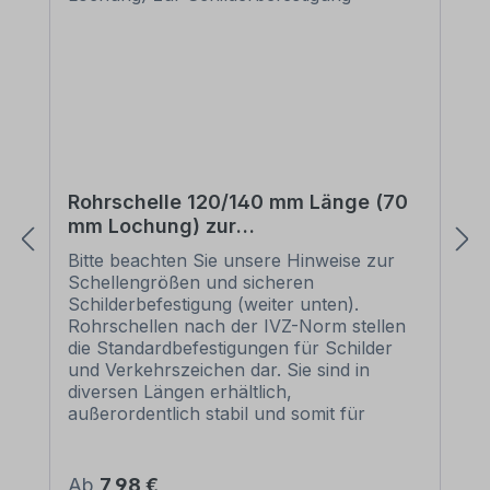
Rohrschelle 120/140 mm Länge (70
mm Lochung) zur
Schilderbefestigung
Bitte beachten Sie unsere Hinweise zur
Schellengrößen und sicheren
Schilderbefestigung (weiter unten).
Rohrschellen nach der IVZ-Norm stellen
die Standardbefestigungen für Schilder
und Verkehrszeichen dar. Sie sind in
diversen Längen erhältlich,
außerordentlich stabil und somit für
dauerhafte Befestigungen von
Aluminiumschildern bestens geeignet. Für
eine sichere Befestigung von Schildern mit
Regulärer Preis:
Ab
7,98 €