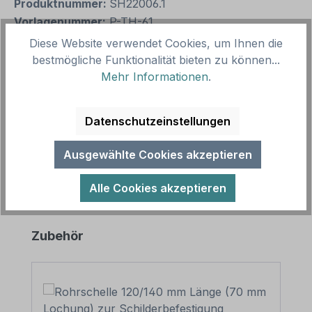
Produktnummer:
SH22006.1
Vorlagenummer:
P-TH-61
Diese Website verwendet Cookies, um Ihnen die
bestmögliche Funktionalität bieten zu können...
Beschreibung
Mehr Informationen
.
Parkplatzschild Fischereiverein. In diversen Größen
und Ausführungen, auch mit individuellen
Datenschutzeinstellungen
Textinhalten. Merkmale des Par…
Mehr
Ausgewählte Cookies akzeptieren
Alle Cookies akzeptieren
Produktgalerie überspringen
Zubehör