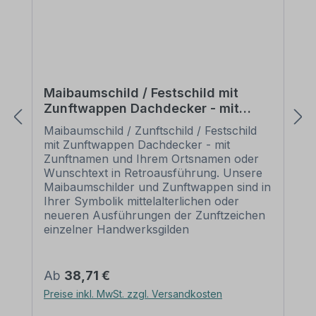
Maibaumschild / Festschild mit
Zunftwappen Dachdecker - mit
Zunftnamen und Ihrem Ortsnamen
Maibaumschild / Zunftschild / Festschild
oder Wunschtext - Rundes Wappen
mit Zunftwappen Dachdecker - mit
- Retro
Zunftnamen und Ihrem Ortsnamen oder
Wunschtext in Retroausführung. Unsere
Maibaumschilder und Zunftwappen sind in
Ihrer Symbolik mittelalterlichen oder
neueren Ausführungen der Zunftzeichen
einzelner Handwerksgilden
nachempfunden. Da die
Handwerkswappen der einzelnen
Berufsstände je nach Stadt, Land oder
Regulärer Preis:
Ab
38,71 €
Zeitepoche stark variieren können, haben
Preise inkl. MwSt. zzgl. Versandkosten
wir uns bei der grafischen Umsetzung auf
allgemein gebräuchliche Abbildungen der