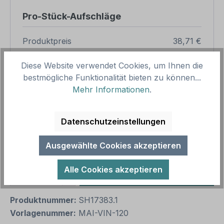
Pro-Stück-Aufschläge
Produktpreis
38,71 €
Zwischensumme
38,71 €
Diese Website verwendet Cookies, um Ihnen die
bestmögliche Funktionalität bieten zu können...
Zusammenfassung
Mehr Informationen
.
Gesamtpreis
38,71 €
Preise inkl. MwSt. zzgl. Versandkosten
Datenschutzeinstellungen
Aufgrund von Neuberechnungen im Warenkorb sind
abweichende Endpreise möglich.
Ausgewählte Cookies akzeptieren
Alle Cookies akzeptieren
Produkt Anzahl: Gib den gewünschten We
1
In den Warenkorb
Produktnummer:
SH17383.1
Vorlagenummer:
MAI-VIN-120