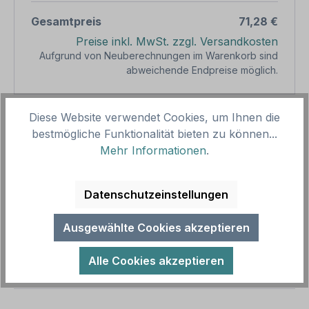
Gesamtpreis
71,28 €
Preise inkl. MwSt. zzgl. Versandkosten
Aufgrund von Neuberechnungen im Warenkorb sind
abweichende Endpreise möglich.
Produkt Anzahl: Gib den gewünschten We
Diese Website verwendet Cookies, um Ihnen die
1
In den Warenkorb
bestmögliche Funktionalität bieten zu können...
Mehr Informationen
.
Produktnummer:
SH16032.2
Vorlagenummer:
HW-TS-58
Datenschutzeinstellungen
Beschreibung
Ausgewählte Cookies akzeptieren
Landwirtschaftliches Schild - Richtige
Feldwegnutzung - Landwirtschaftliche Fahrzeuge
Alle Cookies akzeptieren
sicher passieren lassen. Diese Schild…
Mehr