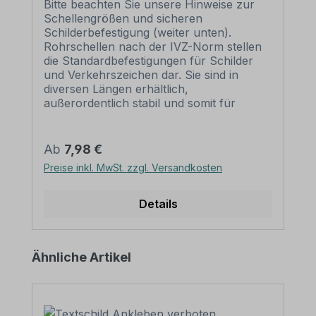
Bitte beachten Sie unsere Hinweise zur
Schellengrößen und sicheren
Schilderbefestigung (weiter unten).
Rohrschellen nach der IVZ-Norm stellen
die Standardbefestigungen für Schilder
und Verkehrszeichen dar. Sie sind in
diversen Längen erhältlich,
außerordentlich stabil und somit für
dauerhafte Befestigungen von
Aluminiumschildern bestens geeignet. Für
eine sichere Befestigung von Schildern mit
Regulärer Preis:
Ab
7,98 €
einer Höhe über 200 mm werden zwei
Preise inkl. MwSt. zzgl. Versandkosten
Rohrschellen benötigt. Merkmale dieser
Rohrschelle zur Schilderbefestigung:
Norm: nach IVZ Material: Stahl,
Details
feuerverzinkt Ausführung: zweiteilig zum
Verschrauben Schellenlänge: ca. 120
mm für Pfosten / Ø 60 mm ca. 140 mm
Produktgalerie überspringen
Ähnliche Artikel
für Pfosten / Ø 76 mm Lochung zur
Schilderbefestigung: Lochabstand 70
mm Verpackungseinheiten: 1
Rohrschelle, 2 Schrauben und 2 Muttern
zur Befestigung am Pfosten Bitte