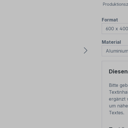
Produktionsz
aus
Format
au
Material
Diesen
Bitte ge
Textinha
ergänzt 
um nähe
Textes.