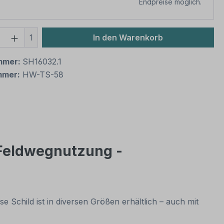
Endpreise möglich.
 Anzahl: Gib den gewünschten Wert ein 
1
In den Warenkorb
mmer:
SH16032.1
mmer:
HW-TS-58
 Feldwegnutzung -
e Schild ist in diversen Größen erhältlich – auch mit