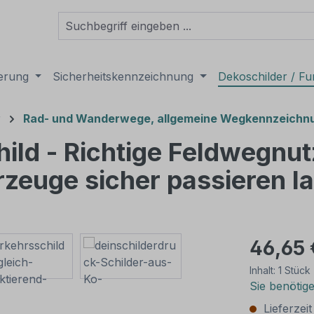
derung
Sicherheitskennzeichnung
Dekoschilder / Fu
r
Rad- und Wanderwege, allgemeine Wegkennzeichn
hild - Richtige Feldwegnut
rzeuge sicher passieren l
46,65 
Inhalt:
1 Stück
Sie benötig
Lieferzei