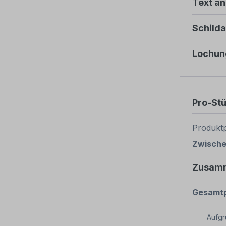
Text ä
Schild
Lochun
Pro-St
Produktp
Zwisch
Zusam
Gesamtp
Aufg