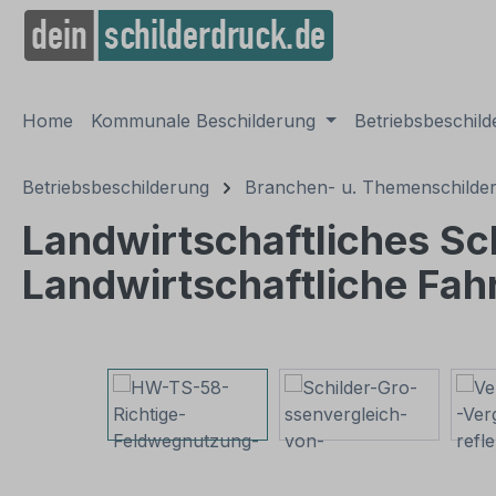
springen
Zur Hauptnavigation springen
Home
Kommunale Beschilderung
Betriebsbeschil
Betriebsbeschilderung
Branchen- u. Themenschilde
Landwirtschaftliches Sc
Landwirtschaftliche Fah
Bildergalerie überspringen