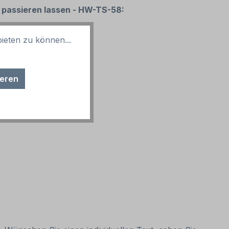
r passieren lassen - HW-TS-58:
ieten zu können...
ieren