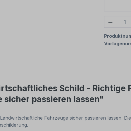
Produkt
Produktnu
Vorlagenu
tschaftliches Schild - Richtige
 sicher passieren lassen"
Landwirtschaftliche Fahrzeuge sicher passieren lassen. Dies
eschilderung.