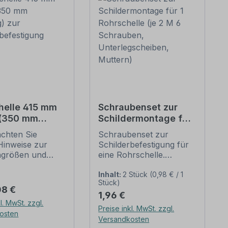
helle 415 mm
Schraubenset zur
 (350 mm
Schildermontage für
g) zur
1 Rohrschelle (je 2 M
achten Sie
Schraubenset zur
erbefestigung
6 Schrauben,
Hinweise zur
Schilderbefestigung für
Unterlegscheiben,
ngrößen und
eine Rohrschelle.
Muttern)
n
Merkmale dieses
befestigung
Schraubensets zur
Inhalt:
2 Stück
(0,98 € / 1
Stück)
unten).
Schilderbefestigung:
er Preis:
08 €
Regulärer Preis:
1,96 €
ellen nach der
Ausführung: Stahl,
l. MwSt. zzgl.
 stellen die
feuerverzinkt
Preise inkl. MwSt. zzgl.
osten
dbefestigungen
Verpackungseinheit -
Versandkosten
lder und
Set: 2 Stück -