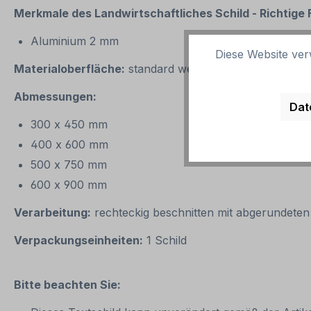
Merkmale des
Landwirtschaftliches Schild - Richtig
Aluminium 2 mm
Diese Website ver
Materialoberfläche:
standard weiß oder reflektierend 
Abmessungen:
Dat
300 x 450 mm
400 x 600 mm
500 x 750 mm
600 x 900 mm
Verarbeitung:
rechteckig beschnitten mit abgerundete
Verpackungseinheiten:
1 Schild
Bitte beachten Sie: