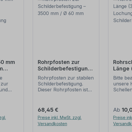
550 mm
Rohrpfosten zur
Rohrsc
m
Schilderbefestigung
Länge
– 3500 mm / Ø 60
Lochun
ie
Rohrpfosten zur stabilen
Bitte be
tigung
mm
Schild
 zur
Schilderbefestigung.
unsere 
und
Dieser Rohrpfosten ist
Schelle
für alle Rohrschellen mit
sichere
ung
einem Durchmesser von
Schilder
60 mm geeignet.
(weiter 
Regulärer Preis:
Regulär
68,45 €
Ab
10,
ch der
Merkmale dieses
Rohrsch
zgl.
Preise inkl. MwSt. zzgl.
Preise ink
 die
Rohrpfostens:
IVZ-Norm
Versandkosten
Versandk
gungen
Ausführung: Stahl,
Standar
feuerverzinkt, schwere
für Schi