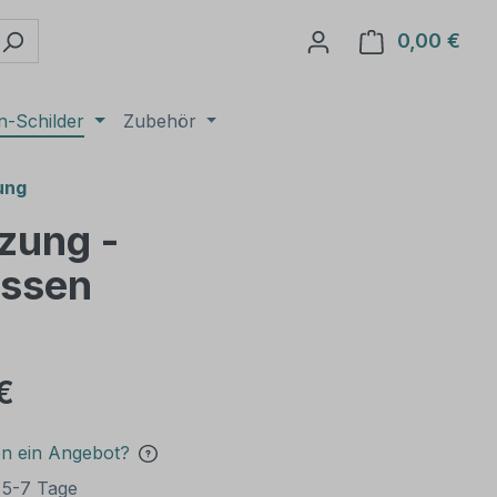
0,00 €
Ware
n-Schilder
Zubehör
ung
zung -
assen
€
en ein Angebot?
t 5-7 Tage