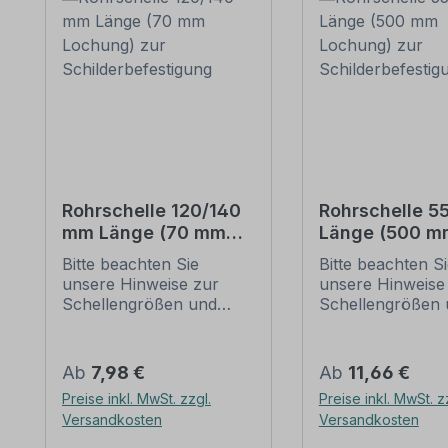
Rohrschelle 120/140
Rohrschelle 
mm Länge (70 mm
Länge (500 m
Lochung) zur
Lochung) zur
Bitte beachten Sie
Bitte beachten S
Schilderbefestigung
Schilderbefes
unsere Hinweise zur
unsere Hinweise
Schellengrößen und
Schellengrößen 
sicheren
sicheren
Schilderbefestigung
Schilderbefestig
(weiter unten).
(weiter unten).
Regulärer Preis:
Regulärer Preis:
Ab
7,98 €
Ab
11,66 €
Rohrschellen nach der
Rohrschellen na
Preise inkl. MwSt. zzgl.
Preise inkl. MwSt. z
IVZ-Norm stellen die
IVZ-Norm stellen
Versandkosten
Versandkosten
Standardbefestigungen
Standardbefesti
für Schilder und
für Schilder und