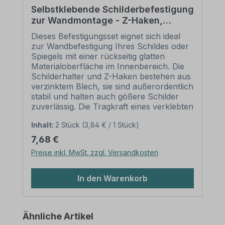
Selbstklebende Schilderbefestigung
zur Wandmontage - Z-Haken,
Schilderhalter, Wandpuffer,
Dieses Befestigungsset eignet sich ideal
Schraube u. Dübel als 2er Set
zur Wandbefestigung Ihres Schildes oder
Spiegels mit einer rückseitig glatten
Materialoberfläche im Innenbereich. Die
Schilderhalter und Z-Haken bestehen aus
verzinktem Blech, sie sind außerordentlich
stabil und halten auch gößere Schilder
zuverlässig. Die Tragkraft eines verklebten
Schilderhalter beträgt 3 kg, beim Einsatz
Inhalt:
2 Stück
(3,84 € / 1 Stück)
des kompletten Sets 6 kg (korrekte
Anwendung vorausgesetzt). Dies
Regulärer Preis:
7,68 €
ermöglicht Ihnen, auch sehr große
Preise inkl. MwSt. zzgl. Versandkosten
Schilder an die Wand zu hängen. Bitte
beachten Sie hierzu unsere
Empfehlungen zur sicheren
In den Warenkorb
Schilderbefestigung (weiter unten).
Merkmale dieses Befestigungssets zur
Schilder-Wandmontage – Z-Haken,
Produktgalerie überspringen
Ähnliche Artikel
Schilderhalter, Wandpuffer