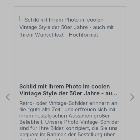
(Abstandhalter), Schraube u. Dübel in
zweifacher Ausfertigung: Anwendung: für
Schilder aus PVC-Hartschaum, ALU-
Verbundmaterial, Aluminium 2 mm und
anderen Materialien mit glatten
Oberflächen im Innenbereich
Verpackungseinheit - Set: 2 Stück -
Schilderhalter aus verzinktem Blech mit
Langöse im Format 70 x 70 mm mit
rückseitiger Klebefolie 2 Stück - Z-
Haken aus verzinktem Blech zur
Wandbefestigung (der Abstand zur
Wand/der Raum zum Einhängen der
Halter beträgt ca. 6 mm) 2 Stück -
Schild mit Ihrem Photo im coolen
Wandpuffer / Distanzhalter 2 Stück -
Vintage Style der 50er Jahre - auch
Dübel / Schrauben (5 x 40 mm) Tragkraft
mit Ihrem Wunschtext - Hochformat
- Set: Ein Schilderhalter ist für max. 3 kg
Retro- oder Vintage-Schilder erinnern an
ausgelegt, 2 Schilderhalter für insgesamt
die "gute alte Zeit" und erfreuen sich mit
max. 6 kg Bitte beachten Sie: Die
ihrem nostalgischen Aussehen großer
Oberfläche, auf der die Schilderhalter
Beliebheit. Unsere Photo-Vintage-Schilder
aufgeklebt werden, muss absolut trocken,
sind für Ihre Bilder konzipiert, die Sie uns
staub- und fettfrei sein. Befestigen /
bequem im Rahmen der Bestellung über
verkleben Sie beide Schilderhalter gerade