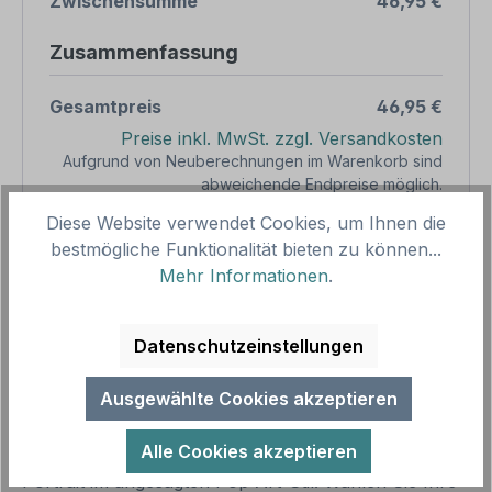
Zwischensumme
46,95 €
Zusammenfassung
Gesamtpreis
46,95 €
Preise inkl. MwSt. zzgl. Versandkosten
Aufgrund von Neuberechnungen im Warenkorb sind
abweichende Endpreise möglich.
Diese Website verwendet Cookies, um Ihnen die
bestmögliche Funktionalität bieten zu können...
Produkt Anzahl: Gib den gewünschten We
1
In den Warenkorb
Mehr Informationen
.
Produktnummer:
SH15975.8
Vorlagenummer:
FE-02
Datenschutzeinstellungen
Ausgewählte Cookies akzeptieren
Beschreibung
Alle Cookies akzeptieren
Präsentieren Sie Ihr lustiges oder dynamisches
Portrait im angesagten Pop Art-Stil. Wählen Sie Ihre