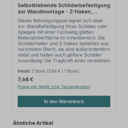
Selbstklebende Schilderbefestigung
zur Wandmontage - Z-Haken,
Schilderhalter, Wandpuffer,
Dieses Befestigungsset eignet sich ideal
Schraube u. Dübel als 2er Set
zur Wandbefestigung Ihres Schildes oder
Spiegels mit einer rückseitig glatten
Materialoberfläche im Innenbereich. Die
Schilderhalter und Z-Haken bestehen aus
verzinktem Blech, sie sind außerordentlich
stabil und halten auch gößere Schilder
zuverlässig. Die Tragkraft eines verklebten
Schilderhalter beträgt 3 kg, beim Einsatz
Inhalt:
2 Stück
(3,84 € / 1 Stück)
des kompletten Sets 6 kg (korrekte
Anwendung vorausgesetzt). Dies
Regulärer Preis:
7,68 €
ermöglicht Ihnen, auch sehr große
Preise inkl. MwSt. zzgl. Versandkosten
Schilder an die Wand zu hängen. Bitte
beachten Sie hierzu unsere
Empfehlungen zur sicheren
In den Warenkorb
Schilderbefestigung (weiter unten).
Merkmale dieses Befestigungssets zur
Schilder-Wandmontage – Z-Haken,
Produktgalerie überspringen
Ähnliche Artikel
Schilderhalter, Wandpuffer