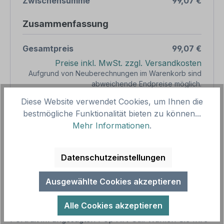
Zwischensumme
99,07 €
Zusammenfassung
Gesamtpreis
99,07 €
Preise inkl. MwSt. zzgl. Versandkosten
Aufgrund von Neuberechnungen im Warenkorb sind
abweichende Endpreise möglich.
Diese Website verwendet Cookies, um Ihnen die
bestmögliche Funktionalität bieten zu können...
Produkt Anzahl: Gib den gewünschten We
1
In den Warenkorb
Mehr Informationen
.
Produktnummer:
SH15975.23
Vorlagenummer:
FE-02
Datenschutzeinstellungen
Ausgewählte Cookies akzeptieren
Beschreibung
Alle Cookies akzeptieren
Präsentieren Sie Ihr lustiges oder dynamisches
Portrait im angesagten Pop Art-Stil. Wählen Sie Ihre