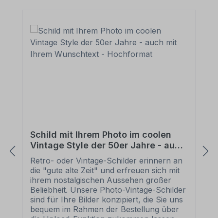
(Abstandhalter), Schraube u. Dübel in
zweifacher Ausfertigung: Anwendung: für
Schilder aus PVC-Hartschaum, ALU-
Verbundmaterial, Aluminium 2 mm und
anderen Materialien mit glatten
Oberflächen im Innenbereich
Verpackungseinheit - Set: 2 Stück -
Schilderhalter aus verzinktem Blech mit
Langöse im Format 70 x 70 mm mit
rückseitiger Klebefolie 2 Stück - Z-
Haken aus verzinktem Blech zur
Wandbefestigung (der Abstand zur
Wand/der Raum zum Einhängen der
Halter beträgt ca. 6 mm) 2 Stück -
Schild mit Ihrem Photo im coolen
Wandpuffer / Distanzhalter 2 Stück -
Vintage Style der 50er Jahre - auch
Dübel / Schrauben (5 x 40 mm) Tragkraft
mit Ihrem Wunschtext - Hochformat
- Set: Ein Schilderhalter ist für max. 3 kg
Retro- oder Vintage-Schilder erinnern an
ausgelegt, 2 Schilderhalter für insgesamt
die "gute alte Zeit" und erfreuen sich mit
max. 6 kg Bitte beachten Sie: Die
ihrem nostalgischen Aussehen großer
Oberfläche, auf der die Schilderhalter
Beliebheit. Unsere Photo-Vintage-Schilder
aufgeklebt werden, muss absolut trocken,
sind für Ihre Bilder konzipiert, die Sie uns
staub- und fettfrei sein. Befestigen /
bequem im Rahmen der Bestellung über
verkleben Sie beide Schilderhalter gerade