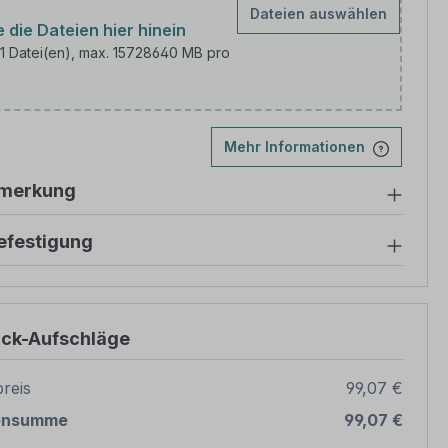
Dateien auswählen
 die Dateien hier hinein
 1 Datei(en), max. 15728640 MB pro
 Sie Ihr Bild hoch
Mehr Informationen
nmerkung
festigung
ück-Aufschläge
reis
99,07 €
ensumme
99,07 €