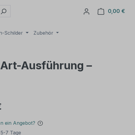
0,00 €
Ware
n-Schilder
Zubehör
p Art-Ausführung –
€
en ein Angebot?
t 5-7 Tage