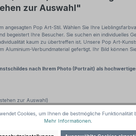
tehen zur Auswahl"
im angesagten Pop Art-Stil. Wählen Sie Ihre Lieblingsfarbva
d begeistert Ihre Besucher. Sie suchen ein individuelles 
vidualität kaum zu übertreffen ist. Unsere Pop Art-Kunst
3 mm Aluminium-Verbundmaterial gefertigt. Ihr Bild können 
unstschildes nach
Ihrem Photo (Portrait) als hochwertig
n stehen zur Auswahl)
 Formate sind möglich)
wendet Cookies, um Ihnen die bestmögliche Funktionalität b
Mehr Informationen
.