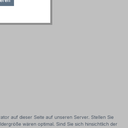
ieren
ator auf dieser Seite auf unseren Server. Stellen Sie
ldergröße wären optimal. Sind Sie sich hinsichtlich der