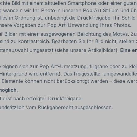
chte Bild mit einem aktuellen Smartphone oder einer guten 
wandeln wir Ihr Photo in unseren Pop Art Stil um und überm
alles in Ordnung ist, unbedingt die Druckfreigabe. Ihr Schi
en unsere Vorgaben zur Pop Art-Umwandlung Ihres Photos.
 Bilder mit einer ausgewogenen Belichtung des Motivs. Zu 
sind zu kontrastreich. Bearbeiten Sie Ihr Bild nicht, stelle
ntenauswahl umgesetzt (siehe unsere Artikelbilder).
Eine e
 eignen sich zur Pop Art-Umsetzung, filigrane oder zu klein
intergrund wird entfernt). Das freigestellte, umgewandelte
ine Elemente können nicht berücksichtigt werden – diese we
möglich
.
eit erst nach erfolgter Druckfreigabe.
it grundsätzlich vom Rückgaberecht ausgeschlossen.