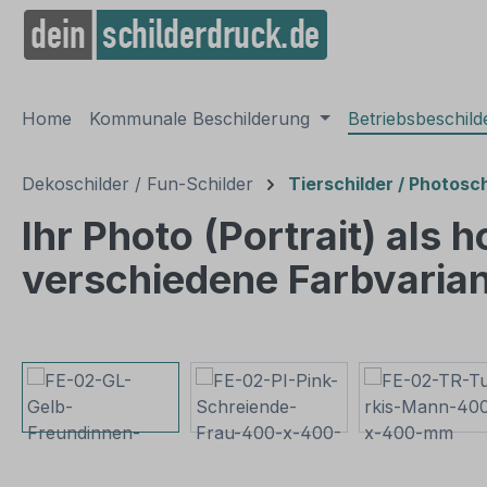
springen
Zur Hauptnavigation springen
Home
Kommunale Beschilderung
Betriebsbeschil
Dekoschilder / Fun-Schilder
Tierschilder / Photosch
Ihr Photo (Portrait) als
verschiedene Farbvaria
Bildergalerie überspringen