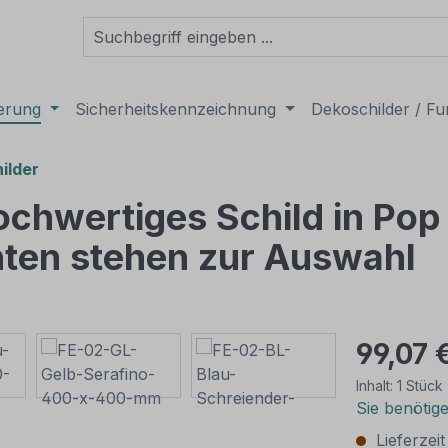
derung
Sicherheitskennzeichnung
Dekoschilder / Fu
ilder
 hochwertiges Schild in Po
nten stehen zur Auswahl
99,07 
Inhalt:
1 Stück
Sie benötig
Lieferzei