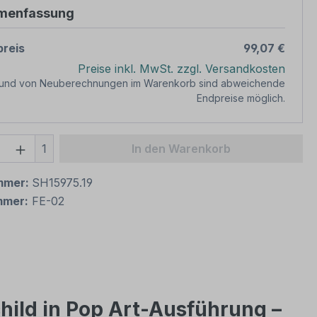
menfassung
reis
99,07 €
Preise inkl. MwSt. zzgl. Versandkosten
rund von Neuberechnungen im Warenkorb sind abweichende
Endpreise möglich.
 Anzahl: Gib den gewünschten Wert ein 
1
In den Warenkorb
mmer:
SH15975.19
mmer:
FE-02
child in Pop Art-Ausführung –