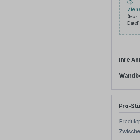
Ziehe
(Max.
Datei)
Laden
Ihre A
Wandbe
Pro-St
Produktp
Zwisch