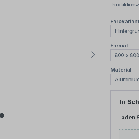
Produktionsz
Farbvarian
aus
Format
au
Material
Ihr Sc
Laden S