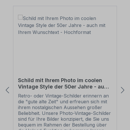
(Abstandhalter), Schraube u. Dübel in
zweifacher Ausfertigung: Anwendung: für
Schilder aus PVC-Hartschaum, ALU-
Verbundmaterial, Aluminium 2 mm und
anderen Materialien mit glatten
Oberflächen im Innenbereich
Verpackungseinheit - Set: 2 Stück -
Schilderhalter aus verzinktem Blech mit
Langöse im Format 70 x 70 mm mit
rückseitiger Klebefolie 2 Stück - Z-
Haken aus verzinktem Blech zur
Wandbefestigung (der Abstand zur
Wand/der Raum zum Einhängen der
Halter beträgt ca. 6 mm) 2 Stück -
Schild mit Ihrem Photo im coolen
Wandpuffer / Distanzhalter 2 Stück -
Vintage Style der 50er Jahre - auch
Dübel / Schrauben (5 x 40 mm) Tragkraft
mit Ihrem Wunschtext - Hochformat
- Set: Ein Schilderhalter ist für max. 3 kg
Retro- oder Vintage-Schilder erinnern an
ausgelegt, 2 Schilderhalter für insgesamt
die "gute alte Zeit" und erfreuen sich mit
max. 6 kg Bitte beachten Sie: Die
ihrem nostalgischen Aussehen großer
Oberfläche, auf der die Schilderhalter
Beliebheit. Unsere Photo-Vintage-Schilder
aufgeklebt werden, muss absolut trocken,
sind für Ihre Bilder konzipiert, die Sie uns
staub- und fettfrei sein. Befestigen /
bequem im Rahmen der Bestellung über
verkleben Sie beide Schilderhalter gerade