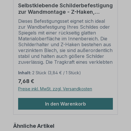
Selbstklebende Schilderbefestigung
zur Wandmontage - Z-Haken,
Schilderhalter, Wandpuffer,
Dieses Befestigungsset eignet sich ideal
Schraube u. Dübel als 2er Set
zur Wandbefestigung Ihres Schildes oder
Spiegels mit einer rückseitig glatten
Materialoberfläche im Innenbereich. Die
Schilderhalter und Z-Haken bestehen aus
verzinktem Blech, sie sind außerordentlich
stabil und halten auch gößere Schilder
zuverlässig. Die Tragkraft eines verklebten
Schilderhalter beträgt 3 kg, beim Einsatz
Inhalt:
2 Stück
(3,84 € / 1 Stück)
des kompletten Sets 6 kg (korrekte
Anwendung vorausgesetzt). Dies
Regulärer Preis:
7,68 €
ermöglicht Ihnen, auch sehr große
Preise inkl. MwSt. zzgl. Versandkosten
Schilder an die Wand zu hängen. Bitte
beachten Sie hierzu unsere
Empfehlungen zur sicheren
In den Warenkorb
Schilderbefestigung (weiter unten).
Merkmale dieses Befestigungssets zur
Schilder-Wandmontage – Z-Haken,
Produktgalerie überspringen
Ähnliche Artikel
Schilderhalter, Wandpuffer