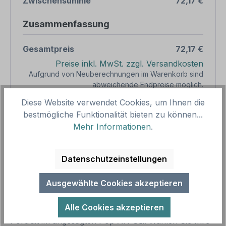
Zwischensumme
72,17 €
Zusammenfassung
Gesamtpreis
72,17 €
Preise inkl. MwSt. zzgl. Versandkosten
Aufgrund von Neuberechnungen im Warenkorb sind
abweichende Endpreise möglich.
Diese Website verwendet Cookies, um Ihnen die
bestmögliche Funktionalität bieten zu können...
Produkt Anzahl: Gib den gewünschten We
1
In den Warenkorb
Mehr Informationen
.
Produktnummer:
SH15975.11
Vorlagenummer:
FE-02
Datenschutzeinstellungen
Ausgewählte Cookies akzeptieren
Beschreibung
Alle Cookies akzeptieren
Präsentieren Sie Ihr lustiges oder dynamisches
Portrait im angesagten Pop Art-Stil. Wählen Sie Ihre