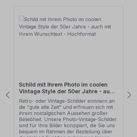
(Abstandhalter), Schraube u. Dübel in
zweifacher Ausfertigung: Anwendung: für
Schilder aus PVC-Hartschaum, ALU-
Verbundmaterial, Aluminium 2 mm und
anderen Materialien mit glatten
Oberflächen im Innenbereich
Verpackungseinheit - Set: 2 Stück -
Schilderhalter aus verzinktem Blech mit
Langöse im Format 70 x 70 mm mit
rückseitiger Klebefolie 2 Stück - Z-
Haken aus verzinktem Blech zur
Wandbefestigung (der Abstand zur
Wand/der Raum zum Einhängen der
Halter beträgt ca. 6 mm) 2 Stück -
Schild mit Ihrem Photo im coolen
Wandpuffer / Distanzhalter 2 Stück -
Vintage Style der 50er Jahre - auch
Dübel / Schrauben (5 x 40 mm) Tragkraft
mit Ihrem Wunschtext - Hochformat
- Set: Ein Schilderhalter ist für max. 3 kg
Retro- oder Vintage-Schilder erinnern an
ausgelegt, 2 Schilderhalter für insgesamt
die "gute alte Zeit" und erfreuen sich mit
max. 6 kg Bitte beachten Sie: Die
ihrem nostalgischen Aussehen großer
Oberfläche, auf der die Schilderhalter
Beliebheit. Unsere Photo-Vintage-Schilder
aufgeklebt werden, muss absolut trocken,
sind für Ihre Bilder konzipiert, die Sie uns
staub- und fettfrei sein. Befestigen /
bequem im Rahmen der Bestellung über
verkleben Sie beide Schilderhalter gerade