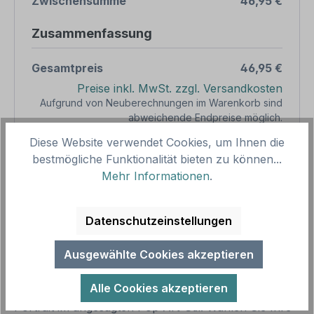
Zwischensumme
46,95 €
Zusammenfassung
Gesamtpreis
46,95 €
Preise inkl. MwSt. zzgl. Versandkosten
Aufgrund von Neuberechnungen im Warenkorb sind
abweichende Endpreise möglich.
Diese Website verwendet Cookies, um Ihnen die
bestmögliche Funktionalität bieten zu können...
Produkt Anzahl: Gib den gewünschten We
1
In den Warenkorb
Mehr Informationen
.
Produktnummer:
SH15975.1
Vorlagenummer:
FE-02
Datenschutzeinstellungen
Ausgewählte Cookies akzeptieren
Beschreibung
Alle Cookies akzeptieren
Präsentieren Sie Ihr lustiges oder dynamisches
Portrait im angesagten Pop Art-Stil. Wählen Sie Ihre