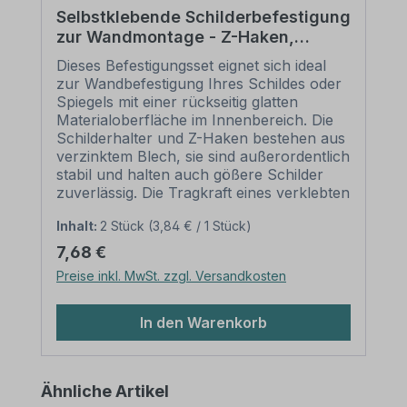
Selbstklebende Schilderbefestigung
zur Wandmontage - Z-Haken,
Schilderhalter, Wandpuffer,
Dieses Befestigungsset eignet sich ideal
Schraube u. Dübel als 2er Set
zur Wandbefestigung Ihres Schildes oder
Spiegels mit einer rückseitig glatten
Materialoberfläche im Innenbereich. Die
Schilderhalter und Z-Haken bestehen aus
verzinktem Blech, sie sind außerordentlich
stabil und halten auch gößere Schilder
zuverlässig. Die Tragkraft eines verklebten
Schilderhalter beträgt 3 kg, beim Einsatz
Inhalt:
2 Stück
(3,84 € / 1 Stück)
des kompletten Sets 6 kg (korrekte
Anwendung vorausgesetzt). Dies
Regulärer Preis:
7,68 €
ermöglicht Ihnen, auch sehr große
Preise inkl. MwSt. zzgl. Versandkosten
Schilder an die Wand zu hängen. Bitte
beachten Sie hierzu unsere
Empfehlungen zur sicheren
In den Warenkorb
Schilderbefestigung (weiter unten).
Merkmale dieses Befestigungssets zur
Schilder-Wandmontage – Z-Haken,
Produktgalerie überspringen
Ähnliche Artikel
Schilderhalter, Wandpuffer