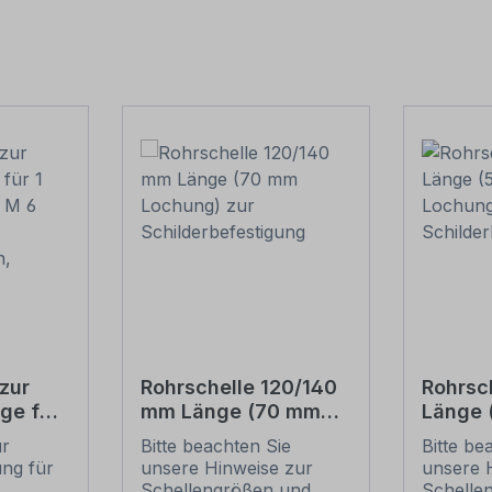
zur
Rohrschelle 120/140
Rohrsc
ge für
mm Länge (70 mm
Länge
(je 2 M
Lochung) zur
Lochun
ur
Bitte beachten Sie
Bitte be
Schilderbefestigung
Schild
ung für
unsere Hinweise zur
unsere 
ben,
.
Schellengrößen und
Schelle