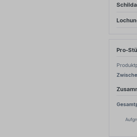
Schild
Lochun
Pro-St
Produktp
Zwisch
Zusam
Gesamtp
Aufg