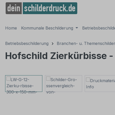
springen
Zur Hauptnavigation springen
Home
Kommunale Beschilderung
Betriebsbeschil
Betriebsbeschilderung
Branchen- u. Themenschilde
Hofschild Zierkürbisse -
Bildergalerie überspringen