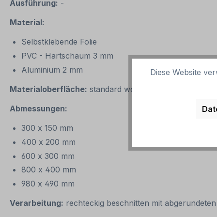
Ausführung:
-
Material:
Selbstklebende Folie
PVC - Hartschaum 3 mm
Aluminium 2 mm
Diese Website ver
Materialoberfläche:
standard weiß
Abmessungen:
Dat
300 x 150 mm
400 x 200 mm
600 x 300 mm
800 x 400 mm
980 x 490 mm
Verarbeitung:
rechteckig beschnitten mit abgerundeten