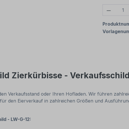
Produkt
Produktnu
Vorlagenu
ld Zierkürbisse - Verkaufsschil
, den Verkaufsstand oder Ihren Hofladen. Wir führen zahlre
ür den Eierverkauf in zahlreichen Größen und Ausführung
ild - LW-G-12: