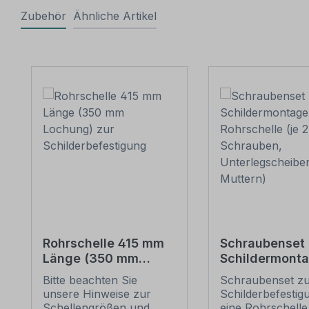
Zubehör
Ähnliche Artikel
Produktgalerie überspringen
Rohrschelle 415 mm
Schraubenset 
Länge (350 mm
Schildermonta
Lochung) zur
1 Rohrschelle 
Bitte beachten Sie
Schraubenset z
Schilderbefestigung
6 Schrauben,
unsere Hinweise zur
Schilderbefestig
Unterlegschei
Schellengrößen und
eine Rohrschelle