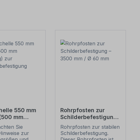
helle 550 mm
Rohrpfosten zur
 (500 mm
Schilderbefestigung
g) zur
– 3500 mm / Ø 60
achten Sie
Rohrpfosten zur stabilen
erbefestigung
mm
Hinweise zur
Schilderbefestigung.
ngrößen und
Dieser Rohrpfosten ist