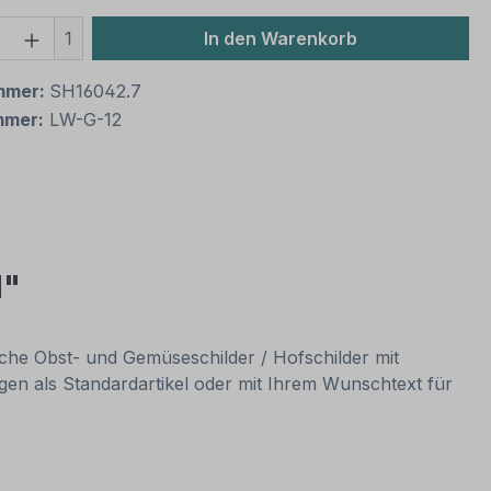
 Anzahl: Gib den gewünschten Wert ein 
1
In den Warenkorb
mmer:
SH16042.7
mmer:
LW-G-12
d"
iche Obst- und Gemüseschilder / Hofschilder mit
en als Standardartikel oder mit Ihrem Wunschtext für