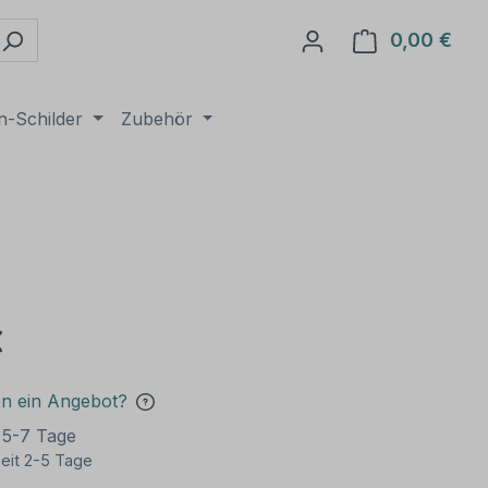
0,00 €
Ware
n-Schilder
Zubehör
€
en ein Angebot?
t 5-7 Tage
eit 2-5 Tage