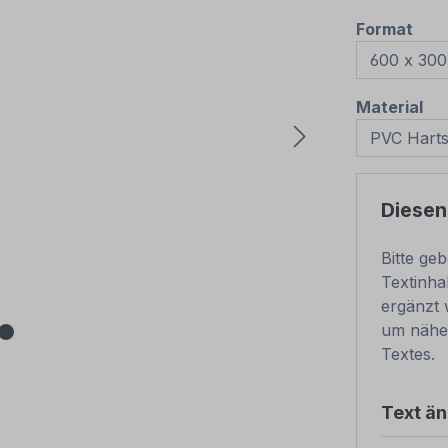
aus
Format
au
Material
Diesen
Bitte ge
Textinha
ergänzt 
um nähe
Textes.
Text ä