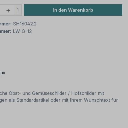
 Anzahl: Gib den gewünschten Wert ein 
1
In den Warenkorb
mmer:
SH16042.2
mmer:
LW-G-12
d"
iche Obst- und Gemüseschilder / Hofschilder mit
en als Standardartikel oder mit Ihrem Wunschtext für