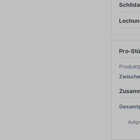
Schild
Lochun
Pro-St
Produktp
Zwisch
Zusam
Gesamtp
Aufg