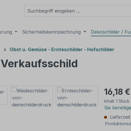
derung
Sicherheitskennzeichnung
Dekoschilder / Fu
r
Obst u. Gemüse - Ernteschilder - Hofschilder
 Verkaufsschild
16,18 €
Inhalt:
1 Stück
Sie benötig
Lieferzei
Produktionsz