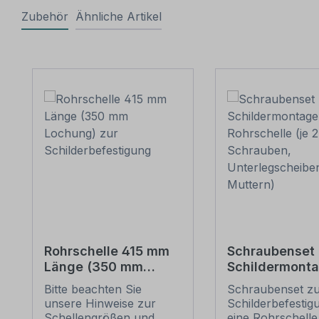
Zubehör
Ähnliche Artikel
Produktgalerie überspringen
Rohrschelle 415 mm
Schraubenset 
Länge (350 mm
Schildermonta
Lochung) zur
1 Rohrschelle 
Bitte beachten Sie
Schraubenset z
Schilderbefestigung
6 Schrauben,
unsere Hinweise zur
Schilderbefestig
Unterlegschei
Schellengrößen und
eine Rohrschelle