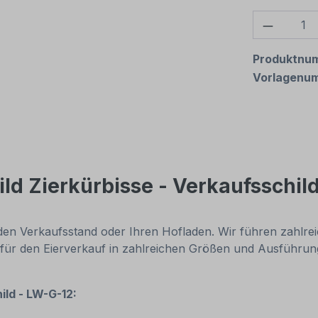
Produkt
Produktnu
Vorlagenu
ld Zierkürbisse - Verkaufsschil
, den Verkaufsstand oder Ihren Hofladen. Wir führen zahlre
ür den Eierverkauf in zahlreichen Größen und Ausführung
ild - LW-G-12: