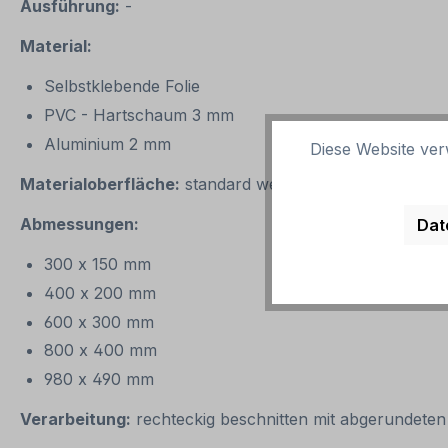
Ausführung:
-
Material:
Selbstklebende Folie
PVC - Hartschaum 3 mm
Aluminium 2 mm
Diese Website ver
Materialoberfläche:
standard weiß
Abmessungen:
Dat
300 x 150 mm
400 x 200 mm
600 x 300 mm
800 x 400 mm
980 x 490 mm
Verarbeitung:
rechteckig beschnitten mit abgerundeten