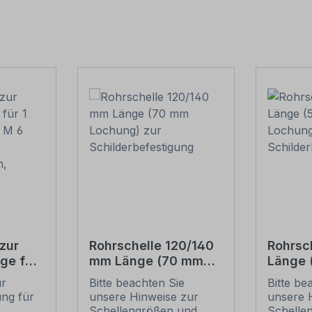
zur
Rohrschelle 120/140
Rohrsc
ge für
mm Länge (70 mm
Länge
(je 2 M
Lochung) zur
Lochun
ur
Bitte beachten Sie
Bitte be
Schilderbefestigung
Schild
ung für
unsere Hinweise zur
unsere 
ben,
.
Schellengrößen und
Schelle