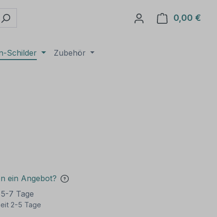
0,00 €
Ware
n-Schilder
Zubehör
en ein Angebot?
t 5-7 Tage
eit 2-5 Tage