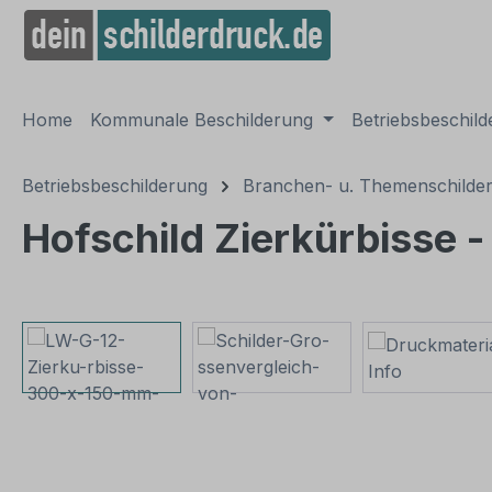
springen
Zur Hauptnavigation springen
Home
Kommunale Beschilderung
Betriebsbeschil
Betriebsbeschilderung
Branchen- u. Themenschilde
Hofschild Zierkürbisse -
Bildergalerie überspringen