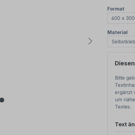
aus
Format
au
Material
Diesen
Bitte ge
Textinha
ergänzt 
um nähe
Textes.
Text ä