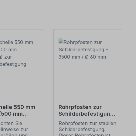
helle 550 mm
Rohrpfosten zur
 (500 mm
Schilderbefestigung
g) zur
– 3500 mm / Ø 60
achten Sie
Rohrpfosten zur stabilen
erbefestigung
mm
Hinweise zur
Schilderbefestigung.
ngrößen und
Dieser Rohrpfosten ist