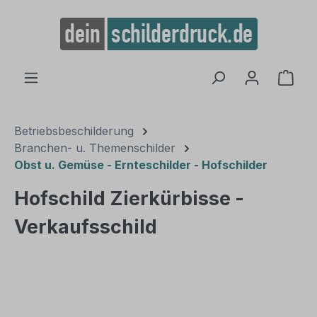
alt springen
Ware
Betriebsbeschilderung
Branchen- u. Themenschilder
Obst u. Gemüse - Ernteschilder - Hofschilder
Hofschild Zierkürbisse -
Verkaufsschild
Bildergalerie überspringen