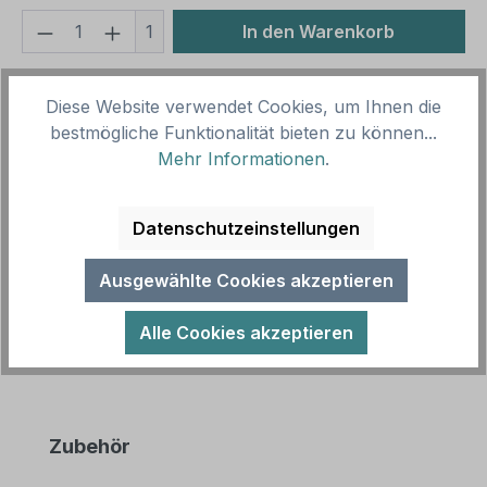
Produkt Anzahl: Gib den gewünschten We
1
In den Warenkorb
Produktnummer:
SH16042.14
Diese Website verwendet Cookies, um Ihnen die
Vorlagenummer:
LW-G-12
bestmögliche Funktionalität bieten zu können...
Mehr Informationen
.
Beschreibung
Hofschild Zierkürbisse. Verkaufsschilder für Ihren
Datenschutzeinstellungen
Hof, den Verkaufsstand oder Ihren Hofladen. Wir
führen zahlreiche Obst- u…
Mehr
Ausgewählte Cookies akzeptieren
Alle Cookies akzeptieren
Produktgalerie überspringen
Zubehör