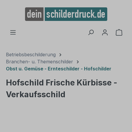
alt springen
Ware
Betriebsbeschilderung
Branchen- u. Themenschilder
Obst u. Gemüse - Ernteschilder - Hofschilder
Hofschild Frische Kürbisse -
Verkaufsschild
Bildergalerie überspringen