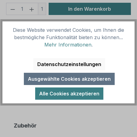
Produkt Anzahl: Gib den gewünschten We
1
In den Warenkorb
Produktnummer:
SH16041.5
Diese Website verwendet Cookies, um Ihnen die
Vorlagenummer:
LW-G-11
bestmögliche Funktionalität bieten zu können...
Mehr Informationen
.
Beschreibung
Hofschild Frische Kürbisse. Verkaufsschilder für
Datenschutzeinstellungen
Ihren Hof, den Verkaufsstand oder Ihren Hofladen.
Wir führen zahlreiche Obs…
Mehr
Ausgewählte Cookies akzeptieren
Alle Cookies akzeptieren
Produktgalerie überspringen
Zubehör