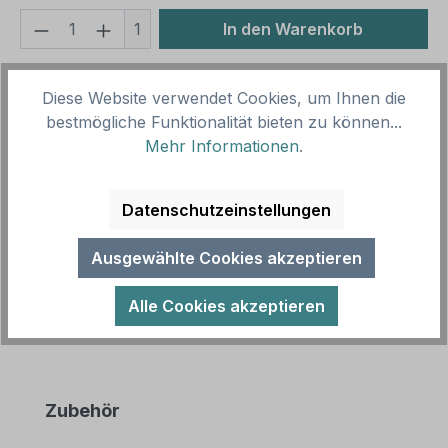
Produkt Anzahl: Gib den gewünschten We
1
In den Warenkorb
Produktnummer:
SH16041.12
Diese Website verwendet Cookies, um Ihnen die
Vorlagenummer:
LW-G-11
bestmögliche Funktionalität bieten zu können...
Mehr Informationen
.
Beschreibung
Hofschild Frische Kürbisse. Verkaufsschilder für
Datenschutzeinstellungen
Ihren Hof, den Verkaufsstand oder Ihren Hofladen.
Wir führen zahlreiche Obs…
Mehr
Ausgewählte Cookies akzeptieren
Alle Cookies akzeptieren
Produktgalerie überspringen
Zubehör