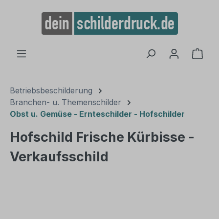
alt springen
Ware
Betriebsbeschilderung
Branchen- u. Themenschilder
Obst u. Gemüse - Ernteschilder - Hofschilder
Hofschild Frische Kürbisse -
Verkaufsschild
Bildergalerie überspringen