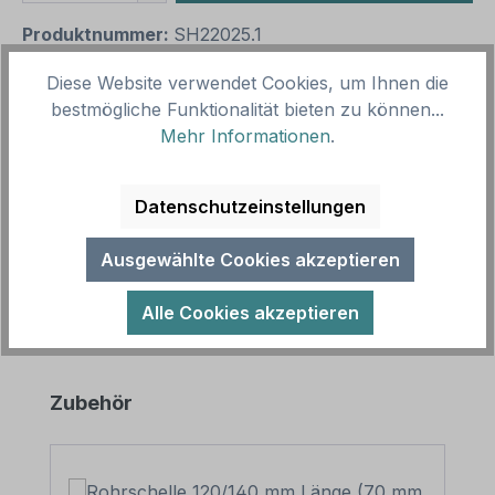
Produktnummer:
SH22025.1
Vorlagenummer:
TX-A-837
Diese Website verwendet Cookies, um Ihnen die
bestmögliche Funktionalität bieten zu können...
Mehr Informationen
.
Beschreibung
Hinweisschild Verteilen von Flyern und
Werbeprospekten verboten. Die Entsorgung wird in
Datenschutzeinstellungen
Rechnung gestellt. In diversen Größe…
Mehr
Ausgewählte Cookies akzeptieren
Alle Cookies akzeptieren
Produktgalerie überspringen
Zubehör