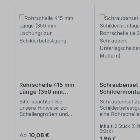
Produktgalerie überspringen
Rohrschelle 415 mm
Schraubenset 
Länge (350 mm
Schildermonta
Lochung) zur
1 Rohrschelle 
Bitte beachten Sie
Schraubenset z
Schilderbefestigung
6 Schrauben,
unsere Hinweise zur
Schilderbefestig
Unterlegschei
Schellengrößen und
eine Rohrschelle
Muttern)
sicheren
Merkmale dieses
Schilderbefestigung
Schraubensets z
Inhalt:
2 Stück
(0,9
Stück)
(weiter unten).
Schilderbefestig
Regulärer Preis:
Ab
10,08 €
Regulärer Preis:
1,96 €
Rohrschellen nach der
Ausführung: Stah