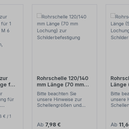
zur
Rohrschelle 120/140
Rohrsc
ge für
mm Länge (70 mm
Länge
(je 2 M
Lochung) zur
Lochun
ur
Bitte beachten Sie
Bitte be
Schilderbefestigung
Schild
ung für
unsere Hinweise zur
unsere 
ben,
.
Schellengrößen und
Schelle
sicheren
sichere
ur
Schilderbefestigung
Schilder
8 € / 1
ung:
(weiter unten).
(weiter 
Regulärer Preis:
Regulär
Ab
7,98 €
Ab
11,
l,
Rohrschellen nach der
Rohrsch