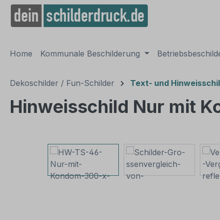
springen
Zur Hauptnavigation springen
Home
Kommunale Beschilderung
Betriebsbeschil
Dekoschilder / Fun-Schilder
Text- und Hinweisschi
Hinweisschild Nur mit 
Bildergalerie überspringen