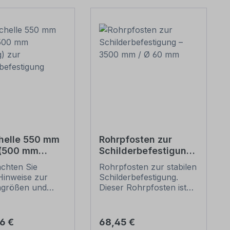
helle 550 mm
Rohrpfosten zur
 (500 mm
Schilderbefestigung
g) zur
– 3500 mm / Ø 60
achten Sie
Rohrpfosten zur stabilen
erbefestigung
mm
Hinweise zur
Schilderbefestigung.
ngrößen und
Dieser Rohrpfosten ist
n
für alle Rohrschellen mit
befestigung
einem Durchmesser von
unten).
60 mm geeignet.
er Preis:
Regulärer Preis:
66 €
68,45 €
ellen nach der
Merkmale dieses