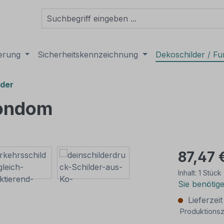
derung
Sicherheitskennzeichnung
Dekoschilder / Fu
lder
Kondom
87,47 
Inhalt:
1 Stück
Sie benötig
Lieferzei
Produktionsz