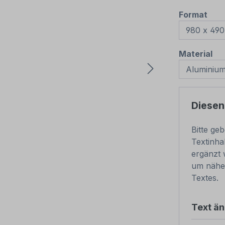
aus
Format
au
Material
Diesen
Bitte ge
Textinha
ergänzt 
um nähe
Textes.
Text ä