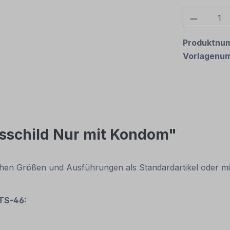
Produkt
Produktnu
Vorlagenu
sschild Nur mit Kondom"
ichen Größen und Ausführungen als Standardartikel oder m
-TS-46: