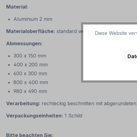
Material:
Aluminium 2 mm
Materialoberfläche:
standard weiß
Diese Website ver
Abmessungen:
300 x 150 mm
Dat
400 x 200 mm
600 x 300 mm
800 x 400 mm
980 x 490 mm
Verarbeitung:
rechteckig beschnitten mit abgerundeten
Verpackungseinheiten:
1 Schild
Bitte beachten Sie: