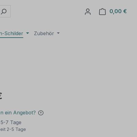
0,00 €
Ware
n-Schilder
Zubehör
€
en ein Angebot?
t 5-7 Tage
eit 2-5 Tage