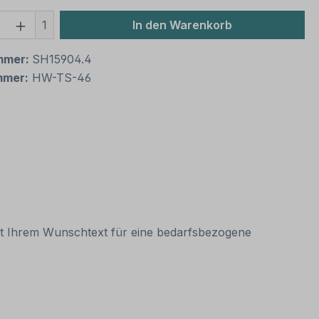
 Anzahl: Gib den gewünschten Wert ein 
1
In den Warenkorb
mmer:
SH15904.4
mmer:
HW-TS-46
it Ihrem Wunschtext für eine bedarfsbezogene