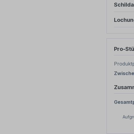
Schild
Lochun
Pro-St
Produktp
Zwisch
Zusam
Gesamtp
Aufg