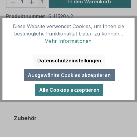
Produkt Anzahl: Gib den gewünschten We
1
In den Warenkorb
Produktnummer:
SH15904.2
Vorlagenummer:
HW-TS-46
Diese Website verwendet Cookies, um Ihnen die
bestmögliche Funktionalität bieten zu können...
Mehr Informationen
.
Beschreibung
Schild Nur mit Kondom. Unsere Schilder sind in
Datenschutzeinstellungen
zahlreichen Größen und Ausführungen als
Standardartikel oder mit Ihrem Wunsch…
Mehr
Ausgewählte Cookies akzeptieren
Alle Cookies akzeptieren
Produktgalerie überspringen
Zubehör