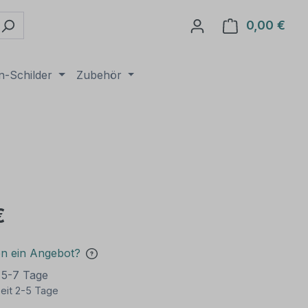
0,00 €
Ware
n-Schilder
Zubehör
€
en ein Angebot?
t 5-7 Tage
eit 2-5 Tage