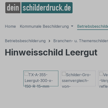
springen
Zur Hauptnavigation springen
Home
Kommunale Beschilderung
Betriebsbeschil
Betriebsbeschilderung
Branchen- u. Themenschilde
Hinweisschild Leergut
Bildergalerie überspringen