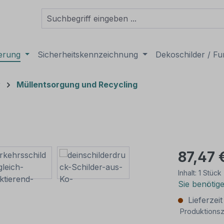
derung
Sicherheitskennzeichnung
Dekoschilder / Fu
r
Müllentsorgung und Recycling
87,47 
Inhalt:
1 Stück
Sie benötig
Lieferzei
Produktionsz