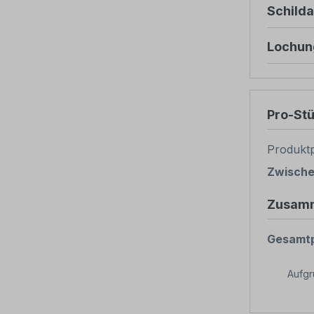
Schild
Lochun
Pro-St
Produktp
Zwisch
Zusam
Gesamtp
Aufg