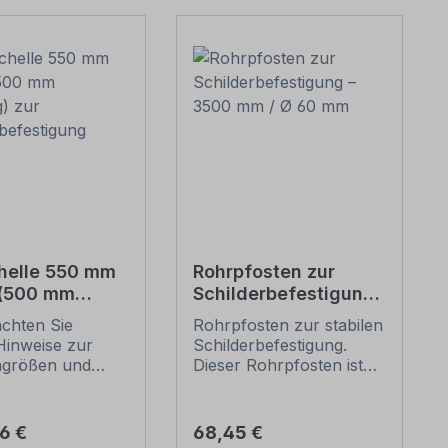
helle 550 mm
Rohrpfosten zur
 (500 mm
Schilderbefestigung
g) zur
– 3500 mm / Ø 60
achten Sie
Rohrpfosten zur stabilen
erbefestigung
mm
Hinweise zur
Schilderbefestigung.
ngrößen und
Dieser Rohrpfosten ist
n
für alle Rohrschellen mit
befestigung
einem Durchmesser von
unten).
60 mm geeignet.
er Preis:
Regulärer Preis:
66 €
68,45 €
ellen nach der
Merkmale dieses