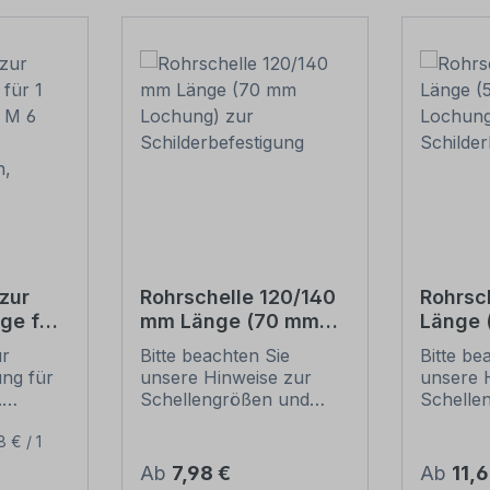
zur
Rohrschelle 120/140
Rohrsc
ge für
mm Länge (70 mm
Länge
(je 2 M
Lochung) zur
Lochun
ur
Bitte beachten Sie
Bitte be
Schilderbefestigung
Schild
ung für
unsere Hinweise zur
unsere 
ben,
.
Schellengrößen und
Schelle
sicheren
sichere
ur
Schilderbefestigung
Schilder
8 € / 1
ung:
(weiter unten).
(weiter 
Regulärer Preis:
Regulär
Ab
7,98 €
Ab
11,
l,
Rohrschellen nach der
Rohrsch