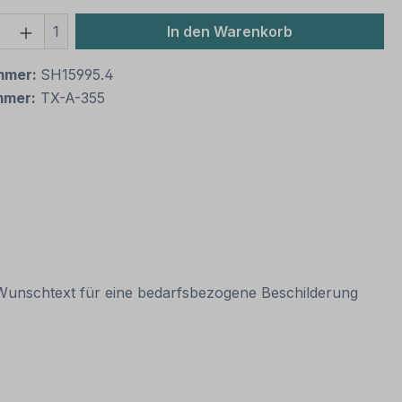
 Anzahl: Gib den gewünschten Wert ein 
1
In den Warenkorb
mmer:
SH15995.4
mmer:
TX-A-355
m Wunschtext für eine bedarfsbezogene Beschilderung