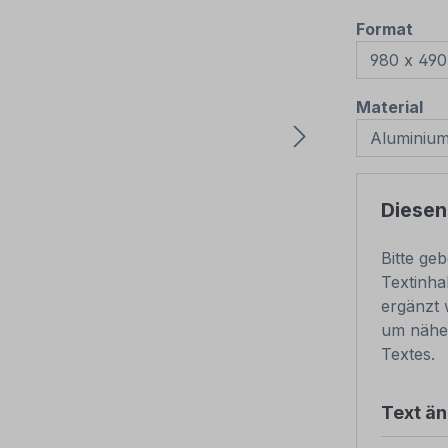
aus
Format
au
Material
Diesen
Bitte ge
Textinha
ergänzt 
um nähe
Textes.
Text ä