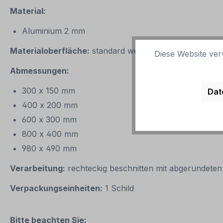
Material:
Aluminium 2 mm
Materialoberfläche:
standard weiß
Diese Website ver
Abmessungen:
300 x 150 mm
Dat
400 x 200 mm
600 x 300 mm
800 x 400 mm
980 x 490 mm
Verarbeitung:
rechteckig beschnitten mit abgerundeten
Verpackungseinheiten:
1 Schild
Bitte beachten Sie: