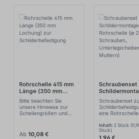
Produktgalerie überspringen
Rohrschelle 415 mm
Schraubenset 
Länge (350 mm
Schildermonta
Lochung) zur
1 Rohrschelle 
Bitte beachten Sie
Schraubenset z
Schilderbefestigung
6 Schrauben,
unsere Hinweise zur
Schilderbefestig
Unterlegschei
Schellengrößen und
eine Rohrschelle
Muttern)
sicheren
Merkmale dieses
Schilderbefestigung
Schraubensets z
Inhalt:
2 Stück
(0,9
Stück)
(weiter unten).
Schilderbefestig
Regulärer Preis:
Ab
10,08 €
Regulärer Preis:
1,96 €
Rohrschellen nach der
Ausführung: Stah