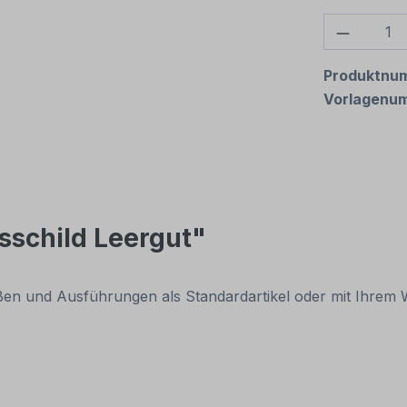
Produkt
Produktnu
Vorlagenu
sschild Leergut"
rößen und Ausführungen als Standardartikel oder mit Ihre