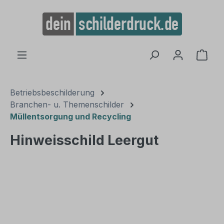
alt springen
Ware
Betriebsbeschilderung
Branchen- u. Themenschilder
Müllentsorgung und Recycling
Hinweisschild Leergut
Bildergalerie überspringen