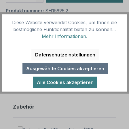
Produktnummer:
SH15995.2
Vorlagenummer:
TX-A-355
Diese Website verwendet Cookies, um Ihnen die
bestmögliche Funktionalität bieten zu können...
Mehr Informationen
.
Beschreibung
Schild Leergut. Unsere Schilder sind in zahlreichen
Größen und Ausführungen als Standardartikel oder
Datenschutzeinstellungen
mit Ihrem Wunschtext fü…
Mehr
Ausgewählte Cookies akzeptieren
Alle Cookies akzeptieren
Produktgalerie überspringen
Zubehör