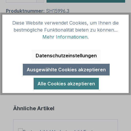
Produktnummer:
SH15996.3
Vorlagenummer:
TX-A-356
Diese Website verwendet Cookies, um Ihnen die
bestmögliche Funktionalität bieten zu können...
Mehr Informationen
.
Beschreibung
Schild Leergut Pfand. Unsere Schilder sind in
zahlreichen Größen und Ausführungen als
Datenschutzeinstellungen
Standardartikel oder mit Ihrem Wunscht…
Mehr
Ausgewählte Cookies akzeptieren
Alle Cookies akzeptieren
Produktgalerie überspringen
Ähnliche Artikel