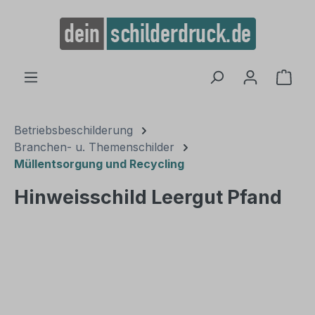
alt springen
Ware
Betriebsbeschilderung
Branchen- u. Themenschilder
Müllentsorgung und Recycling
Hinweisschild Leergut Pfand
Bildergalerie überspringen