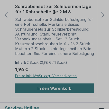
Verbotszeichen Kirsche – LW-E-07: Norm
Schraubenset zur Schildermontage
Verbotsszeichen: praxisbewährt Material:
für 1 Rohrschelle (je 2 M 6
PVC - Hartschaum 3 mm (nur für
Schrauben, Unterlegscheiben,
mittelfristige Anwendung) Aluminium 2
Schraubenset zur Schilderbefestigung für
Muttern)
mm Ausführung: standard weiß,
eine Rohrschelle. Merkmale dieses
Verbotssymbol rot/schwarz, schwarzer
Schraubensets zur Schilderbefestigung:
Text und Rahmen. Alternative
Ausführung: Stahl, feuerverzinkt
Ausführungen sind möglich.
Verpackungseinheit - Set: 2 Stück -
Abmessungen: (nicht in allen Materialien
Kreuzschlitzschrauben M 6 x 16 2 Stück -
verfügbar) 200 x 300 mm 300 x 450
Muttern 2 Stück - Unterlegscheiben Bitte
mm 400 x 600 mm 500 x 750 mm 600
beachten Sie: Für eine sichere Befestigung
x 900 mm Verarbeitung: rechteckig
von Schildern mit einer Höhe über 200
beschnitten mit abgerundeten oder
Inhalt:
2 Stück
(0,98 € / 1 Stück)
mm werden zwei Rohrschellen und somit
spitzen Ecken je nach Druckmaterial.
auch zwei Schraubensätze benötigt.
Regulärer Preis:
1,96 €
Verpackungseinheiten: 1 Ernteschild Bitte
Preise inkl. MwSt. zzgl. Versandkosten
beachten Sie: Dieses Kombinationsschild
kann unverändert gemäß der
Artikelabbildung oder mit individuellen
In den Warenkorb
Attributen bestellt werden. Wünschen Sie
einen individuellen Text, geben Sie diesen
in das Eingabefeld auf dieser Seite ein.
Nach Ihrer Bestellung setzen wir Ihre
Service-Hotline