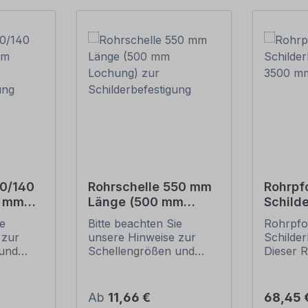
20/140
Rohrschelle 550 mm
Rohrpf
0 mm
Länge (500 mm
Schild
Lochung) zur
– 3500
ie
Bitte beachten Sie
Rohrpfos
tigung
Schilderbefestigung
mm
 zur
unsere Hinweise zur
Schilder
und
Schellengrößen und
Dieser R
sicheren
für alle
ung
Schilderbefestigung
einem D
(weiter unten).
60 mm g
Regulärer Preis:
Regulär
Ab
11,66 €
68,45 
ch der
Rohrschellen nach der
Merkmal