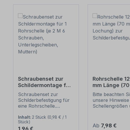
Produktgalerie überspringen
Schraubenset zur
Rohrschelle 1
Schildermontage für
mm Länge (7
1 Rohrschelle (je 2 M
Lochung) zur
Schraubenset zur
Bitte beachten S
6 Schrauben,
Schilderbefes
Schilderbefestigung für
unsere Hinweise
Unterlegscheiben,
eine Rohrschelle.
Schellengrößen 
Muttern)
Merkmale dieses
sicheren
Schraubensets zur
Schilderbefestig
Inhalt:
2 Stück
(0,98 € / 1
Stück)
Schilderbefestigung:
(weiter unten).
Regulärer Preis:
Ab
7,98 €
Regulärer Preis:
1,96 €
Ausführung: Stahl,
Rohrschellen na