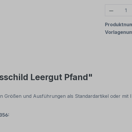
Produkt
Produktnu
Vorlagenu
sschild Leergut Pfand"
chen Größen und Ausführungen als Standardartikel oder mi
356: