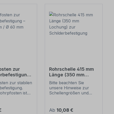
osten zur
Rohrschelle 415 mm
erbefestigung
Länge (350 mm
 mm / Ø 60
Lochung) zur
ten zur stabilen
Bitte beachten Sie
Schilderbefestigung
befestigung.
unsere Hinweise zur
ohrpfosten ist
Schellengrößen und
 Rohrschellen mit
sicheren
urchmesser von
Schilderbefestigung
eeignet.
(weiter unten).
er Preis:
Regulärer Preis:
€
Ab
10,08 €
e dieses
Rohrschellen nach der