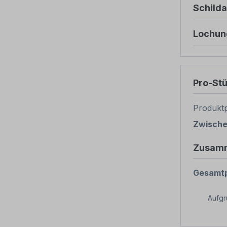
Schild
Lochun
Pro-St
Produktp
Zwisch
Zusam
Gesamtp
Aufg