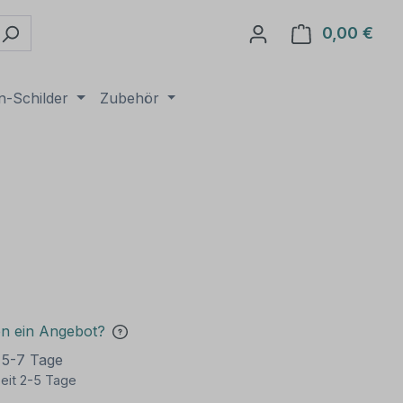
0,00 €
Ware
n-Schilder
Zubehör
en ein Angebot?
t 5-7 Tage
eit 2-5 Tage