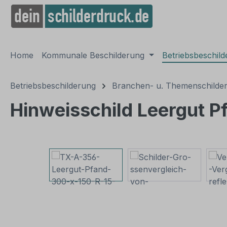
springen
Zur Hauptnavigation springen
Home
Kommunale Beschilderung
Betriebsbeschil
Betriebsbeschilderung
Branchen- u. Themenschilde
Hinweisschild Leergut P
Bildergalerie überspringen