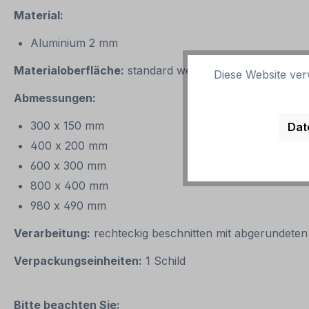
Material:
Aluminium 2 mm
Materialoberfläche:
standard weiß
Diese Website ver
Abmessungen:
300 x 150 mm
Dat
400 x 200 mm
600 x 300 mm
800 x 400 mm
980 x 490 mm
Verarbeitung:
rechteckig beschnitten mit abgerundeten
Verpackungseinheiten:
1 Schild
Bitte beachten Sie: