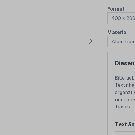
aus
Format
au
Material
Diesen
Bitte ge
Textinha
ergänzt 
um nähe
Textes.
Text ä