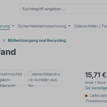
derung
Sicherheitskennzeichnung
Dekoschilder / Fu
r
Müllentsorgung und Recycling
fand
15,71 €
Inhalt:
1 Stück
Sie benötig
Lieferzei
Produktionsz