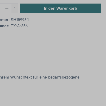
 Anzahl: Gib den gewünschten Wert ein 
1
In den Warenkorb
mmer:
SH15996.1
mmer:
TX-A-356
t Ihrem Wunschtext für eine bedarfsbezogene