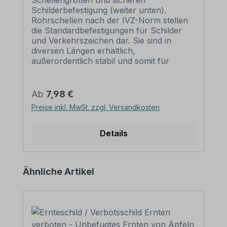
Schellengrößen und sicheren
Schilderbefestigung (weiter unten).
Rohrschellen nach der IVZ-Norm stellen
die Standardbefestigungen für Schilder
und Verkehrszeichen dar. Sie sind in
diversen Längen erhältlich,
außerordentlich stabil und somit für
dauerhafte Befestigungen von
Aluminiumschildern bestens geeignet. Für
eine sichere Befestigung von Schildern mit
Regulärer Preis:
Ab
7,98 €
einer Höhe über 200 mm werden zwei
Preise inkl. MwSt. zzgl. Versandkosten
Rohrschellen benötigt. Merkmale dieser
Rohrschelle zur Schilderbefestigung:
Norm: nach IVZ Material: Stahl,
Details
feuerverzinkt Ausführung: zweiteilig zum
Verschrauben Schellenlänge: ca. 120
mm für Pfosten / Ø 60 mm ca. 140 mm
Produktgalerie überspringen
Ähnliche Artikel
für Pfosten / Ø 76 mm Lochung zur
Schilderbefestigung: Lochabstand 70
mm Verpackungseinheiten: 1
Rohrschelle, 2 Schrauben und 2 Muttern
zur Befestigung am Pfosten Bitte
beachten Sie: Für eine sichere Befestigung