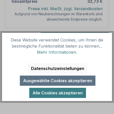
Gesamtpreis
32,73 €
Preise inkl. MwSt. zzgl. Versandkosten
Aufgrund von Neuberechnungen im Warenkorb sind
abweichende Endpreise möglich.
Produkt Anzahl: Gib den gewünschten We
1
In den Warenkorb
Diese Website verwendet Cookies, um Ihnen die
bestmögliche Funktionalität bieten zu können...
Produktnummer:
SH15906.8
Mehr Informationen
.
Vorlagenummer:
TX-A-347
Datenschutzeinstellungen
Beschreibung
Ausgewählte Cookies akzeptieren
Schild Kasse des Vertrauens - in drei Farbvarianten.
Unsere Schilder sind in zahlreichen Größen und
Alle Cookies akzeptieren
Ausführungen als Standar…
Mehr