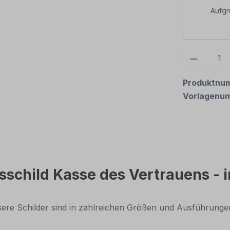
Aufg
Produkt
Produktnu
Vorlagenu
schild Kasse des Vertrauens - i
nsere Schilder sind in zahlreichen Größen und Ausführunge