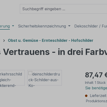
derung
Sicherheitskennzeichnung
Dekoschilder / Fu
r
Obst u. Gemüse - Ernteschilder - Hofschilder
Vertrauens - in drei Farb
87,47 
Inhalt:
1 Stück
Sie benötig
Lieferzei
Produktionsz