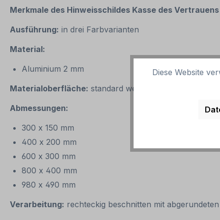
Merkmale des Hinweisschildes
Kasse des Vertrauens 
Ausführung:
in drei Farbvarianten
Material:
Aluminium 2 mm
Diese Website ver
Materialoberfläche:
standard weiß (Untergrund)
Abmessungen:
Dat
300 x 150 mm
400 x 200 mm
600 x 300 mm
800 x 400 mm
980 x 490 mm
Verarbeitung:
rechteckig beschnitten mit abgerundeten