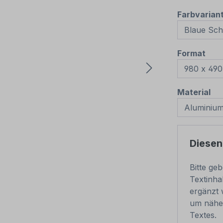
Farbvarian
aus
Format
au
Material
Diesen
Bitte ge
Textinha
ergänzt 
um nähe
Textes.