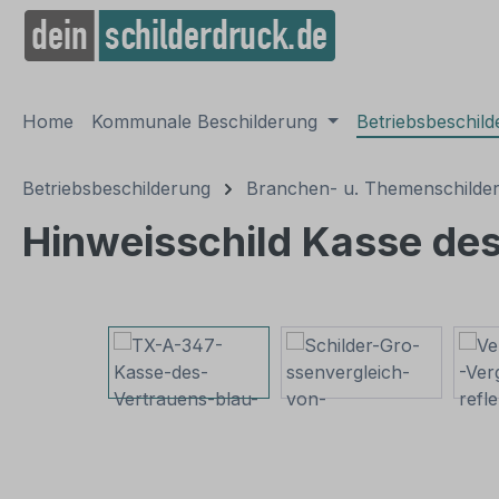
springen
Zur Hauptnavigation springen
Home
Kommunale Beschilderung
Betriebsbeschil
Betriebsbeschilderung
Branchen- u. Themenschilde
Hinweisschild Kasse des 
Bildergalerie überspringen