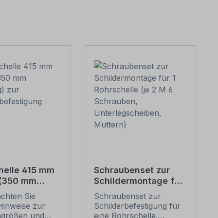
helle 415 mm
Schraubenset zur
 (350 mm
Schildermontage für
g) zur
1 Rohrschelle (je 2 M
achten Sie
Schraubenset zur
erbefestigung
6 Schrauben,
Hinweise zur
Schilderbefestigung für
Unterlegscheiben,
ngrößen und
eine Rohrschelle.