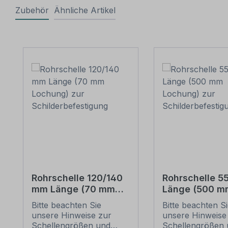
Zubehör
Ähnliche Artikel
Produktgalerie überspringen
Rohrschelle 120/140
Rohrschelle 
mm Länge (70 mm
Länge (500 m
Lochung) zur
Lochung) zur
Bitte beachten Sie
Bitte beachten S
Schilderbefestigung
Schilderbefes
unsere Hinweise zur
unsere Hinweise
Schellengrößen und
Schellengrößen 