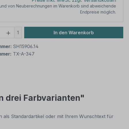
Preise inkl. MwSt. zzgl. Versandkosten
rund von Neuberechnungen im Warenkorb sind abweichende
Endpreise möglich.
 Anzahl: Gib den gewünschten Wert ein 
1
In den Warenkorb
mmer:
SH15906.14
mmer:
TX-A-347
n drei Farbvarianten"
n als Standardartikel oder mit Ihrem Wunschtext für