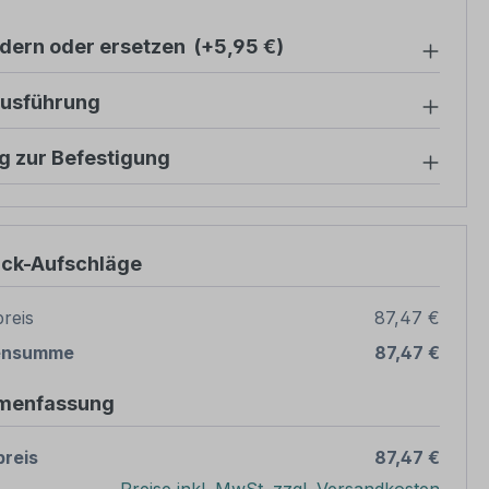
ndern oder ersetzen
(+5,95 €)
ausführung
g zur Befestigung
ück-Aufschläge
reis
87,47 €
ensumme
87,47 €
menfassung
reis
87,47 €