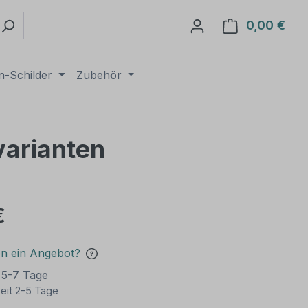
0,00 €
Ware
n-Schilder
Zubehör
varianten
€
en ein Angebot?
t 5-7 Tage
eit 2-5 Tage