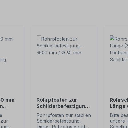
550 mm
Rohrpfosten zur
Rohrsc
m
Schilderbefestigung
Länge
– 3500 mm / Ø 60
Lochun
ie
Rohrpfosten zur stabilen
Bitte be
tigung
mm
Schild
 zur
Schilderbefestigung.
unsere 
und
Dieser Rohrpfosten ist
Schelle