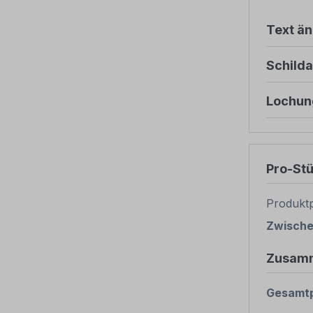
Text ä
Schild
Lochun
Pro-St
Produktp
Zwisch
Zusam
Gesamtp