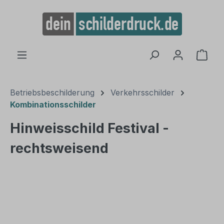
alt springen
Ware
Betriebsbeschilderung
Verkehrsschilder
Kombinationsschilder
Hinweisschild Festival -
rechtsweisend
Bildergalerie überspringen