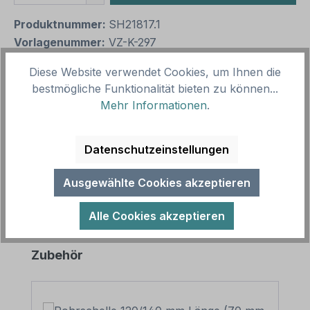
Produktnummer:
SH21817.1
Vorlagenummer:
VZ-K-297
Diese Website verwendet Cookies, um Ihnen die
Beschreibung
bestmögliche Funktionalität bieten zu können...
Mehr Informationen
.
Hinweisschild Festival - rechtsweisend. In diversen
Größen erhältlich. Bei Bedarf auch mit Ihrem
Wunschtext und Logo. Merkm…
Mehr
Datenschutzeinstellungen
Ausgewählte Cookies akzeptieren
Alle Cookies akzeptieren
Produktgalerie überspringen
Zubehör