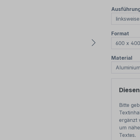
Ausführun
aus
Format
au
Material
Diesen
Bitte ge
Textinha
ergänzt 
um nähe
Textes.