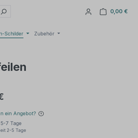
0,00 €
Ware
n-Schilder
Zubehör
feilen
€
en ein Angebot?
t 5-7 Tage
eit 2-5 Tage