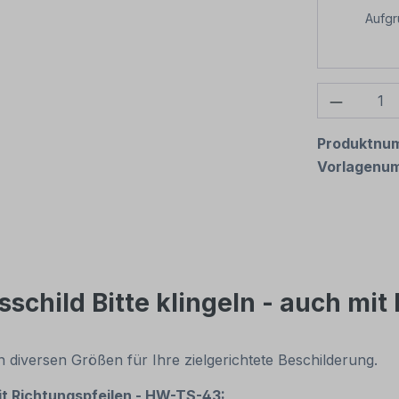
Aufg
Produkt
Produktnu
Vorlagenu
child Bitte klingeln - auch mit
 in diversen Größen für Ihre zielgerichtete Beschilderung.
mit Richtungspfeilen - HW-TS-43: