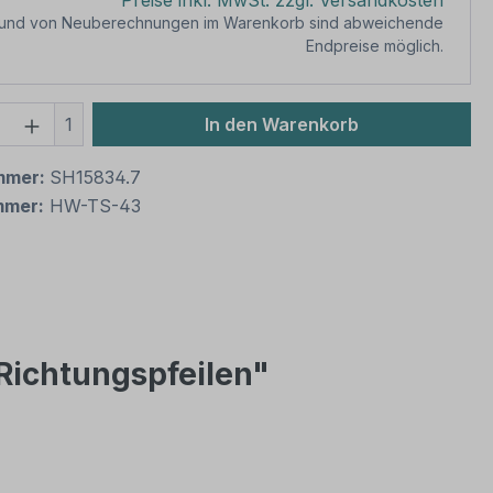
Preise inkl. MwSt. zzgl. Versandkosten
rund von Neuberechnungen im Warenkorb sind abweichende
Endpreise möglich.
 Anzahl: Gib den gewünschten Wert ein 
1
In den Warenkorb
mmer:
SH15834.7
mmer:
HW-TS-43
 Richtungspfeilen"