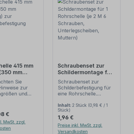
helle 415 mm
Schraubenset zur
 (350 mm
Schildermontage für
g) zur
1 Rohrschelle (je 2 M
achten Sie
Schraubenset zur
erbefestigung
6 Schrauben,
Hinweise zur
Schilderbefestigung für
Unterlegscheiben,
ngrößen und
eine Rohrschelle.
Muttern)
n
Merkmale dieses
befestigung
Schraubensets zur
Inhalt:
2 Stück
(0,98 € / 1
Stück)
unten).
Schilderbefestigung:
er Preis:
08 €
Regulärer Preis:
1,96 €
ellen nach der
Ausführung: Stahl,
l. MwSt. zzgl.
 stellen die
feuerverzinkt
Preise inkl. MwSt. zzgl.
osten
dbefestigungen
Verpackungseinheit -
Versandkosten