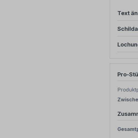
Text ä
Schild
Lochun
Pro-St
Produktp
Zwisch
Zusam
Gesamtp