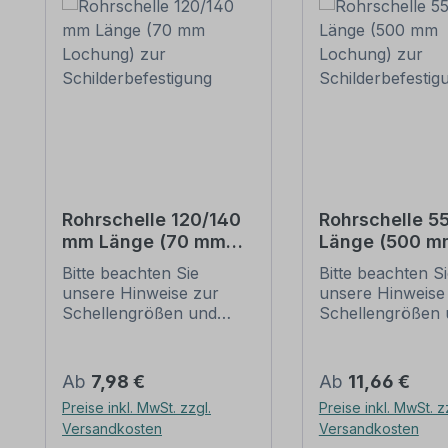
Rohrschelle 120/140
Rohrschelle 
mm Länge (70 mm
Länge (500 m
Lochung) zur
Lochung) zur
Bitte beachten Sie
Bitte beachten S
Schilderbefestigung
Schilderbefes
unsere Hinweise zur
unsere Hinweise
Schellengrößen und
Schellengrößen 
sicheren
sicheren
Schilderbefestigung
Schilderbefestig
(weiter unten).
(weiter unten).
Regulärer Preis:
Regulärer Preis:
Ab
7,98 €
Ab
11,66 €
Rohrschellen nach der
Rohrschellen na
Preise inkl. MwSt. zzgl.
Preise inkl. MwSt. z
IVZ-Norm stellen die
IVZ-Norm stellen
Versandkosten
Versandkosten
Standardbefestigungen
Standardbefesti