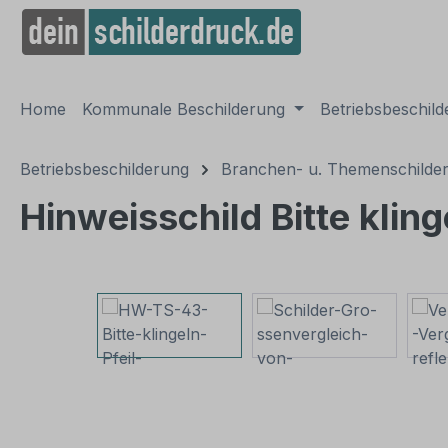
springen
Zur Hauptnavigation springen
Home
Kommunale Beschilderung
Betriebsbeschil
Betriebsbeschilderung
Branchen- u. Themenschilde
Hinweisschild Bitte klin
Bildergalerie überspringen