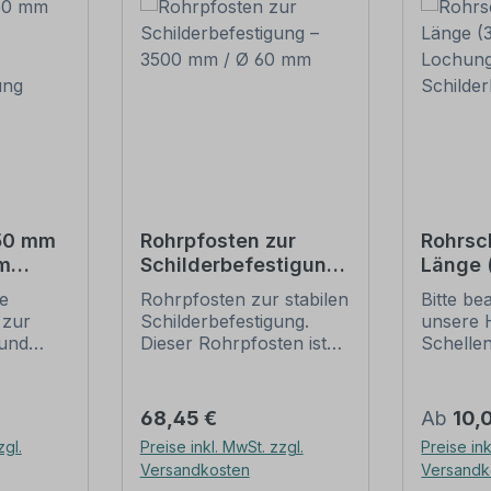
550 mm
Rohrpfosten zur
Rohrsc
m
Schilderbefestigung
Länge
– 3500 mm / Ø 60
Lochun
ie
Rohrpfosten zur stabilen
Bitte be
tigung
mm
Schild
 zur
Schilderbefestigung.
unsere 
und
Dieser Rohrpfosten ist
Schelle
für alle Rohrschellen mit
sichere
ung
einem Durchmesser von
Schilder
60 mm geeignet.
(weiter 
Regulärer Preis:
Regulär
68,45 €
Ab
10,
ch der
Merkmale dieses
Rohrsch
zgl.
Preise inkl. MwSt. zzgl.
Preise ink
 die
Rohrpfostens:
IVZ-Norm
Versandkosten
Versandk
gungen
Ausführung: Stahl,
Standar