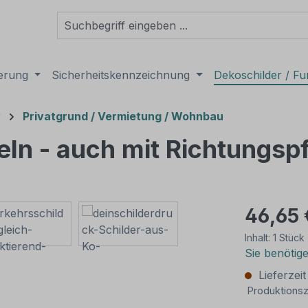
derung
Sicherheitskennzeichnung
Dekoschilder / Fu
r
Privatgrund / Vermietung / Wohnbau
geln - auch mit Richtungsp
46,65 
Inhalt:
1 Stück
Sie benötig
Lieferzei
Produktionsz