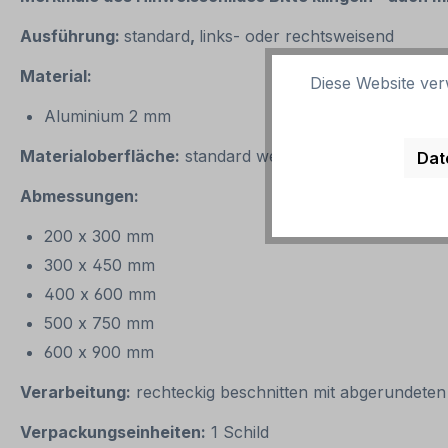
Ausführung:
standard
,
links- oder rechtsweisend
Material:
Diese Website ver
Aluminium 2 mm
Materialoberfläche:
standard weiß oder reflektierend 
Dat
Abmessungen:
200 x 300 mm
300 x 450 mm
400 x 600 mm
500 x 750 mm
600 x 900 mm
Verarbeitung:
rechteckig beschnitten mit abgerundete
Verpackungseinheiten:
1 Schild