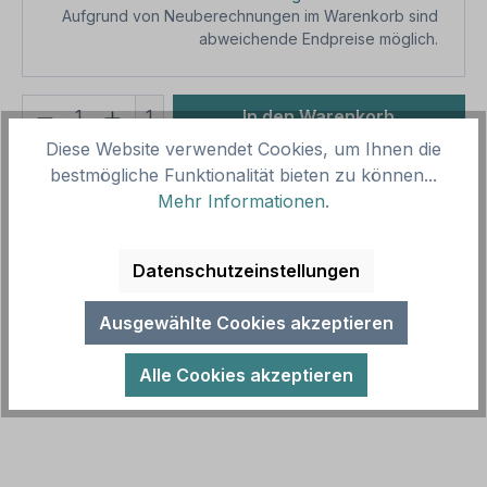
Aufgrund von Neuberechnungen im Warenkorb sind
abweichende Endpreise möglich.
Produkt Anzahl: Gib den gewünschten We
1
In den Warenkorb
Diese Website verwendet Cookies, um Ihnen die
Produktnummer:
SH15834.6
bestmögliche Funktionalität bieten zu können...
Vorlagenummer:
HW-TS-43
Mehr Informationen
.
Beschreibung
Datenschutzeinstellungen
Hinweisschild Bitte klingeln - auch mit
Ausgewählte Cookies akzeptieren
Richtungspfeilen in diversen Größen für Ihre
zielgerichtete Beschilderung. Merkmale…
Mehr
Alle Cookies akzeptieren