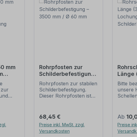
550 mm
Rohrpfosten zur
Rohrsc
m
Schilderbefestigung
Länge
– 3500 mm / Ø 60
Lochun
ie
Rohrpfosten zur stabilen
Bitte be
tigung
mm
Schild
 zur
Schilderbefestigung.
unsere 
und
Dieser Rohrpfosten ist
Schelle
für alle Rohrschellen mit
sichere
ung
einem Durchmesser von
Schilder
60 mm geeignet.
(weiter 
Regulärer Preis:
Regulär
68,45 €
Ab
10,
ch der
Merkmale dieses
Rohrsch
zgl.
Preise inkl. MwSt. zzgl.
Preise ink
 die
Rohrpfostens:
IVZ-Norm
Versandkosten
Versandk
gungen
Ausführung: Stahl,
Standar