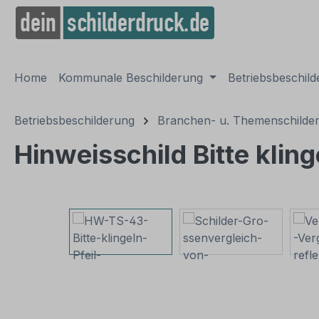
springen
Zur Hauptnavigation springen
Home
Kommunale Beschilderung
Betriebsbeschil
Betriebsbeschilderung
Branchen- u. Themenschilde
Hinweisschild Bitte klin
Bildergalerie überspringen