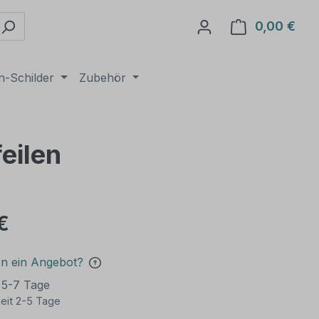
0,00 €
Ware
n-Schilder
Zubehör
feilen
€
en ein Angebot?
t 5-7 Tage
eit 2-5 Tage