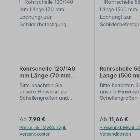
Rohrschelle 120/140
Rohrschelle 
mm Länge (70 mm
Länge (500 m
Lochung) zur
Lochung) zur
Bitte beachten Sie
Bitte beachten S
Schilderbefestigung
Schilderbefes
unsere Hinweise zur
unsere Hinweise
Schellengrößen und
Schellengrößen 
sicheren
sicheren
Schilderbefestigung
Schilderbefestig
(weiter unten).
(weiter unten).
Regulärer Preis:
Regulärer Preis:
Ab
7,98 €
Ab
11,66 €
Rohrschellen nach der
Rohrschellen na
Preise inkl. MwSt. zzgl.
Preise inkl. MwSt. z
IVZ-Norm stellen die
IVZ-Norm stellen
Versandkosten
Versandkosten
Standardbefestigungen
Standardbefesti