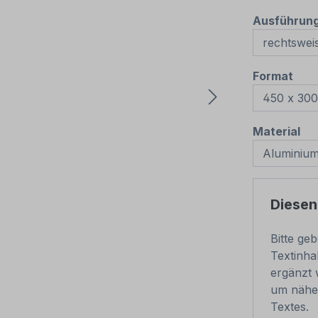
Ausführun
aus
Format
au
Material
Diesen
Bitte ge
Textinha
ergänzt 
um nähe
Textes.