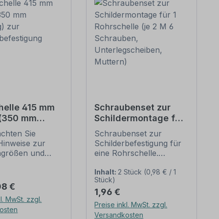
helle 415 mm
Schraubenset zur
 (350 mm
Schildermontage für
g) zur
1 Rohrschelle (je 2 M
achten Sie
Schraubenset zur
erbefestigung
6 Schrauben,
Hinweise zur
Schilderbefestigung für
Unterlegscheiben,
ngrößen und
eine Rohrschelle.
Muttern)
n
Merkmale dieses
befestigung
Schraubensets zur
Inhalt:
2 Stück
(0,98 € / 1
Stück)
unten).
Schilderbefestigung:
er Preis:
08 €
Regulärer Preis:
1,96 €
ellen nach der
Ausführung: Stahl,
l. MwSt. zzgl.
 stellen die
feuerverzinkt
Preise inkl. MwSt. zzgl.
osten
dbefestigungen
Verpackungseinheit -
Versandkosten