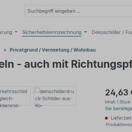
derung
Sicherheitskennzeichnung
Dekoschilder / Fu
r
Privatgrund / Vermietung / Wohnbau
geln - auch mit Richtungsp
24,63 
Inhalt:
1 Stück
Sie benötig
Lieferzei
Produktionsz