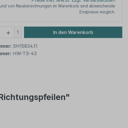
Preise inkl. MwSt. zzgl. Versandkosten
rund von Neuberechnungen im Warenkorb sind abweichende
Endpreise möglich.
 Anzahl: Gib den gewünschten Wert ein 
1
In den Warenkorb
mmer:
SH15834.11
mmer:
HW-TS-43
 Richtungspfeilen"