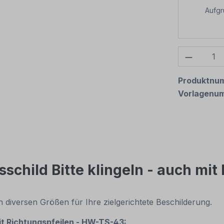
Aufg
Produkt
Produktnu
Vorlagenu
child Bitte klingeln - auch mit
 in diversen Größen für Ihre zielgerichtete Beschilderung.
mit Richtungspfeilen - HW-TS-43: