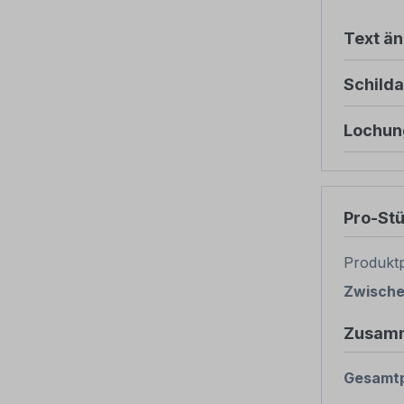
Text ä
Schild
Lochun
Pro-St
Produktp
Zwisch
Zusam
Gesamtp