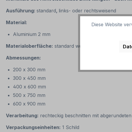
Ausführung:
standard
,
links- oder rechtsweisend
Material:
Diese Website ver
Aluminium 2 mm
Materialoberfläche:
standard weiß oder reflektierend 
Dat
Abmessungen:
200 x 300 mm
300 x 450 mm
400 x 600 mm
500 x 750 mm
600 x 900 mm
Verarbeitung:
rechteckig beschnitten mit abgerundete
Verpackungseinheiten:
1 Schild