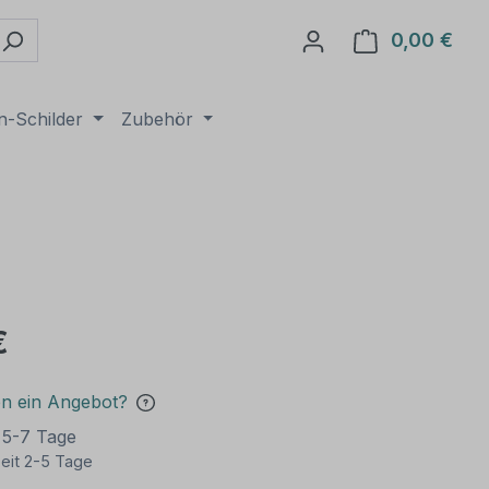
0,00 €
Ware
n-Schilder
Zubehör
€
en ein Angebot?
t 5-7 Tage
eit 2-5 Tage