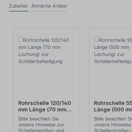
Zubehör
Ähnliche Artikel
Produktgalerie überspringen
Rohrschelle 120/140
Rohrschelle 
mm Länge (70 mm
Länge (500 m
Lochung) zur
Lochung) zur
Bitte beachten Sie
Bitte beachten S
Schilderbefestigung
Schilderbefes
unsere Hinweise zur
unsere Hinweise
Schellengrößen und
Schellengrößen 