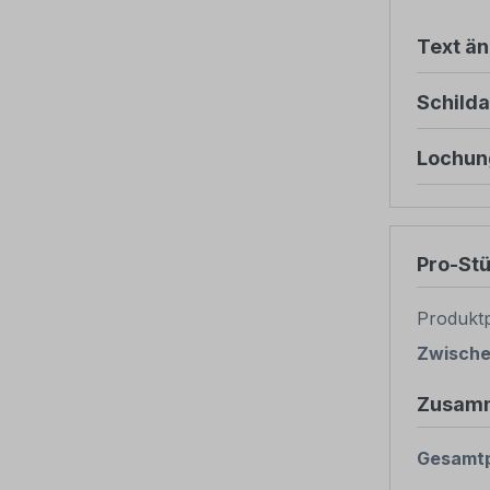
Text ä
Schild
Lochun
Pro-St
Produktp
Zwisch
Zusam
Gesamtp