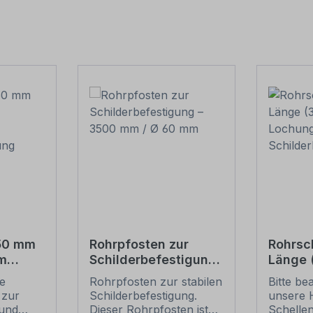
550 mm
Rohrpfosten zur
Rohrsc
m
Schilderbefestigung
Länge
– 3500 mm / Ø 60
Lochun
ie
Rohrpfosten zur stabilen
Bitte be
tigung
mm
Schild
 zur
Schilderbefestigung.
unsere 
und
Dieser Rohrpfosten ist
Schelle