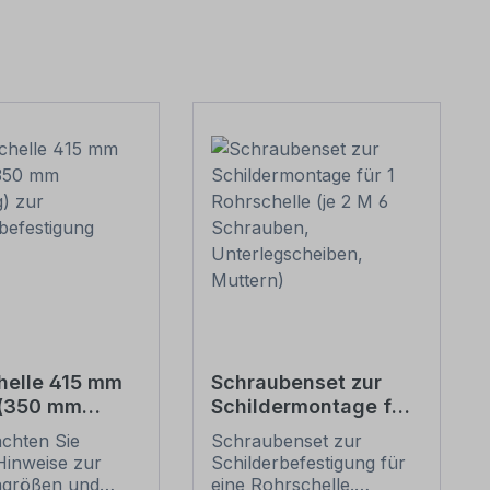
helle 415 mm
Schraubenset zur
 (350 mm
Schildermontage für
g) zur
1 Rohrschelle (je 2 M
achten Sie
Schraubenset zur
erbefestigung
6 Schrauben,
Hinweise zur
Schilderbefestigung für
Unterlegscheiben,
ngrößen und
eine Rohrschelle.