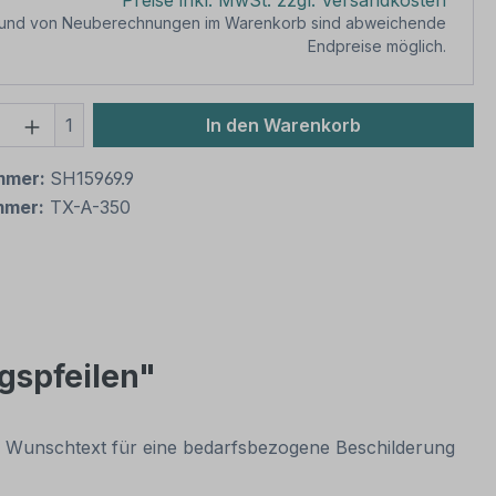
Preise inkl. MwSt. zzgl. Versandkosten
rund von Neuberechnungen im Warenkorb sind abweichende
Endpreise möglich.
 Anzahl: Gib den gewünschten Wert ein 
1
In den Warenkorb
mmer:
SH15969.9
mmer:
TX-A-350
gspfeilen"
rem Wunschtext für eine bedarfsbezogene Beschilderung