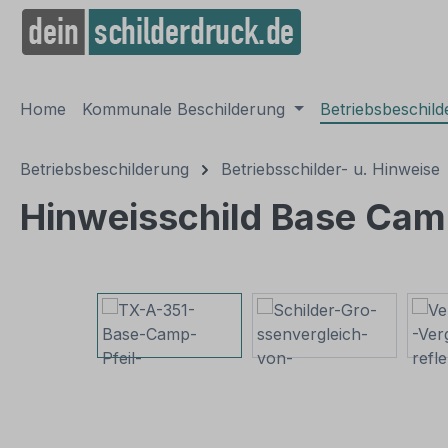
springen
Zur Hauptnavigation springen
Home
Kommunale Beschilderung
Betriebsbeschil
Betriebsbeschilderung
Betriebsschilder- u. Hinweise
Hinweisschild Base Camp
Bildergalerie überspringen