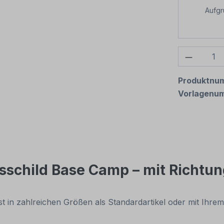
Aufg
Produkt
Produktnu
Vorlagenu
schild Base Camp – mit Richtun
 ist in zahlreichen Größen als Standardartikel oder mit Ih