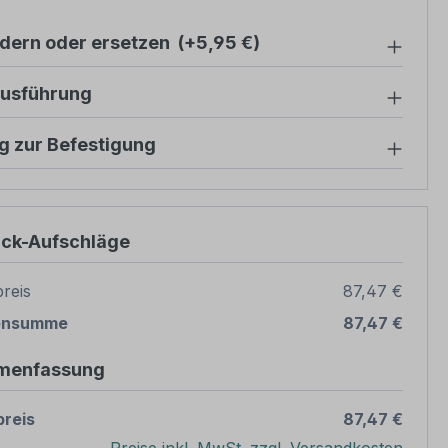
ndern oder ersetzen
(+5,95 €)
ausführung
g zur Befestigung
ück-Aufschläge
reis
87,47 €
ensumme
87,47 €
menfassung
reis
87,47 €