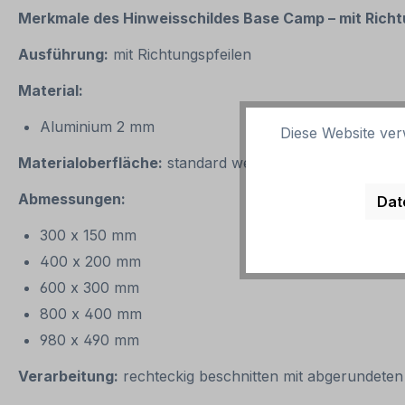
Merkmale des Hinweisschildes
Base Camp – mit Richt
Ausführung:
mit Richtungspfeilen
Material:
Aluminium 2 mm
Diese Website ver
Materialoberfläche:
standard weiß
Abmessungen:
Dat
300 x 150 mm
400 x 200 mm
600 x 300 mm
800 x 400 mm
980 x 490 mm
Verarbeitung:
rechteckig beschnitten mit abgerundeten