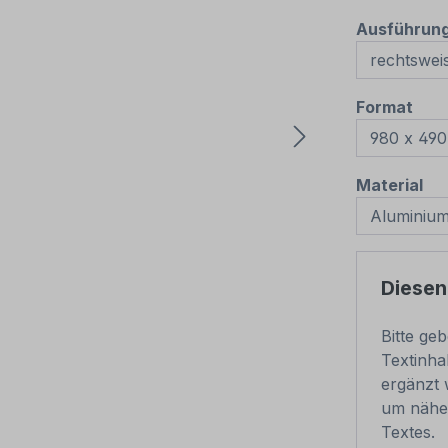
Ausführun
aus
Format
au
Material
Diesen
Bitte ge
Textinha
ergänzt 
um nähe
Textes.