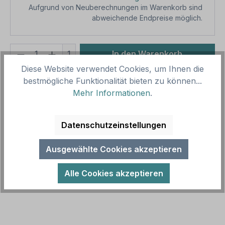
Aufgrund von Neuberechnungen im Warenkorb sind
abweichende Endpreise möglich.
Produkt Anzahl: Gib den gewünschten We
1
In den Warenkorb
Diese Website verwendet Cookies, um Ihnen die
Produktnummer:
SH15969.4
bestmögliche Funktionalität bieten zu können...
Vorlagenummer:
TX-A-350
Mehr Informationen
.
Beschreibung
Datenschutzeinstellungen
Schild Base Camp – mit Richtungspfeilen. Dieses
Ausgewählte Cookies akzeptieren
Schild ist in zahlreichen Größen als Standardartikel
oder mit Ihrem Wunschte…
Mehr
Alle Cookies akzeptieren