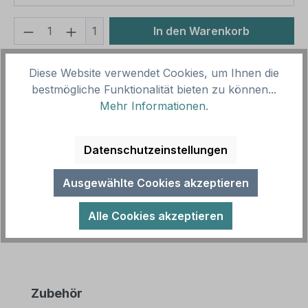
Produkt Anzahl: Gib den gewünschten We
1
In den Warenkorb
Produktnummer:
SH16010.3
Diese Website verwendet Cookies, um Ihnen die
Vorlagenummer:
BR-SK-03
bestmögliche Funktionalität bieten zu können...
Mehr Informationen
.
Beschreibung
Datenschutzeinstellungen
Gebotsschild für Schwimmbäder und Badebereiche
als Kombinationsschild mit Zusatztext.
Ausgewählte Cookies akzeptieren
Kombinationsschilder beinhalten genorm…
Mehr
Alle Cookies akzeptieren
Produktgalerie überspringen
Zubehör