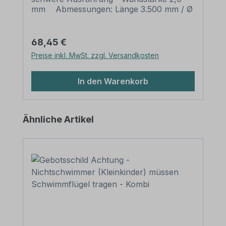
mm Abmessungen: Länge 3.500 mm / Ø
60 mm Verpackungseinheiten: 1
Rohrpfosten mit Rohrkappe und Erdanker
Bitte beachten Sie: Für einen sicheren
Regulärer Preis:
68,45 €
Stand muß der Pfosten mindestens 50 cm
Preise inkl. MwSt. zzgl. Versandkosten
tief im Erdreich einbetoniert werden.
In den Warenkorb
Produktgalerie überspringen
Ähnliche Artikel