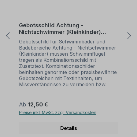
Gebotsschild Achtung -
Nichtschwimmer (Kleinkinder)
müssen Schwimmflügel tragen -
Gebotsschild für Schwimmbäder und
Kombi
Badebereiche Achtung - Nichtschwimmer
(Kleinkinder) müssen Schwimmflügel
tragen als Kombinationsschild mit
Zusatztext. Kombinationsschilder
beinhalten genormte oder praxisbewährte
Gebotszeichen mit Textinhalten, um
Missverständnisse zu vermeiden bzw.
bestimmte Schutzanweisungen näher zu
erläutern, die nur von Gebotszeichen
eventuell nicht eindeutig vermittelt werden.
Regulärer Preis:
Ab
12,50 €
Mit einem Kombinationsschild, dem
Preise inkl. MwSt. zzgl. Versandkosten
richtigen Gebotszeichen und einem
aussagekräftigen Text beugen Sie jeglicher
Fehlinterpretation der Schutzanweisung
Details
eindeutig vor. Merkmale des